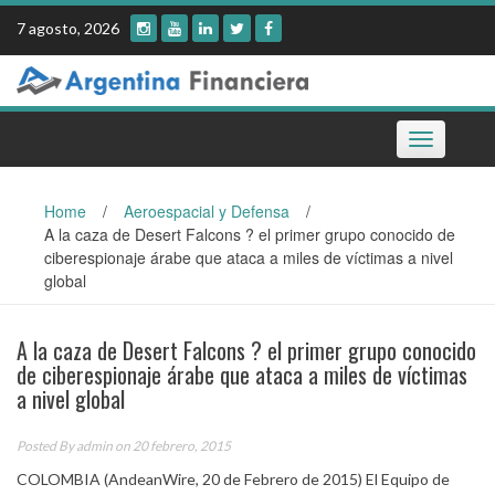
Skip
7 agosto, 2026
to
content
Toggle
navigation
Home
/
Aeroespacial y Defensa
/
A la caza de Desert Falcons ? el primer grupo conocido de
ciberespionaje árabe que ataca a miles de víctimas a nivel
global
A la caza de Desert Falcons ? el primer grupo conocido
de ciberespionaje árabe que ataca a miles de víctimas
a nivel global
Posted By
admin
on 20 febrero, 2015
COLOMBIA (AndeanWire, 20 de Febrero de 2015) El Equipo de