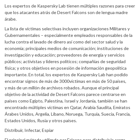
Los expertos de Kaspersky Lab tienen múltiples razones para creer
que los atacantes atrás de Desert Falcons son de lengua madre
árabe.
La lista de víctimas selectivas incluyen organizaciones Militares y
Gubernamentales – especialmente empleados responsables de la
lucha contra el lavado de dinero así como del sector salud y la
economía; principales medios de comunicación; instituciones de
investigación y educación; proveedores de energía y servicios
públicos; activistas y líderes políticos; compañías de seguridad
física; y otros objetivos en posesión de información geopolítica
importante. En total, los expertos de Kaspersky Lab han podido
encontrar signos de más de 3000víctimas en más de 50 países,
y más de un millón de archivos robados. Aunque el principal
objetivo de la actividad de Desert Falcons parece centrarse en
países como Egipto, Palestina, Israel y Jordania, también se han
encontrado múltiples víctimas en Qatar, Arabia Saudita, Emiratos
Árabes Unidos, Argelia, Líbano, Noruega, Turquía, Suecia, Francia,
Estados Unidos, Rusia y otros países.
Distribuir, Infectar, Espiar
El principal método utilizado por Falcons para distribuir la carga