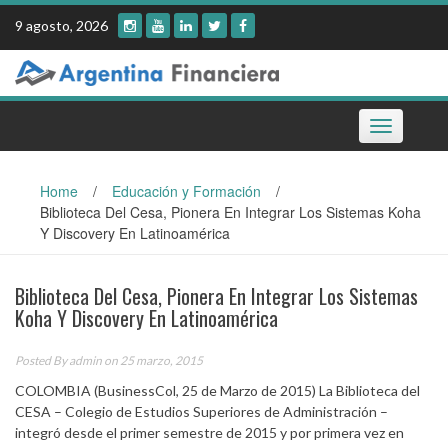
Skip
9 agosto, 2026
to
content
Toggle
navigation
Home
/
Educación y Formación
/
Biblioteca Del Cesa, Pionera En Integrar Los Sistemas Koha
Y Discovery En Latinoamérica
Biblioteca Del Cesa, Pionera En Integrar Los Sistemas
Koha Y Discovery En Latinoamérica
Posted By
admin
on 25 marzo, 2015
COLOMBIA (BusinessCol, 25 de Marzo de 2015) La Biblioteca del
CESA – Colegio de Estudios Superiores de Administración –
integró desde el primer semestre de 2015 y por primera vez en