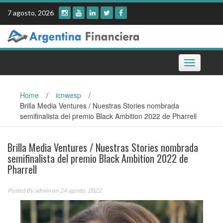
Skip
7 agosto, 2026
to
content
Toggle
navigation
Home
/
icnwesp
/
Brilla Media Ventures / Nuestras Stories nombrada
semifinalista del premio Black Ambition 2022 de Pharrell
Brilla Media Ventures / Nuestras Stories nombrada
semifinalista del premio Black Ambition 2022 de
Pharrell
Posted By
admin
on 24 agosto, 2022