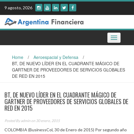
Skip
9 agosto, 2026
to
content
Toggle
navigation
Home
/
Aeroespacial y Defensa
/
BT, DE NUEVO LÍDER EN EL CUADRANTE MÁGICO DE
GARTNER DE PROVEEDORES DE SERVICIOS GLOBALES
DE RED EN 2015
BT, DE NUEVO LÍDER EN EL CUADRANTE MÁGICO DE
GARTNER DE PROVEEDORES DE SERVICIOS GLOBALES DE
RED EN 2015
Posted By
admin
on 30 enero, 2015
COLOMBIA (BusinessCol, 30 de Enero de 2015) Por segundo año