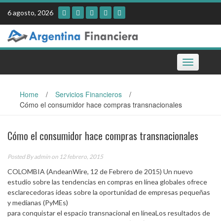
Skip
6 agosto, 2026
to
content
Toggle
navigation
Home
/
Servicios Financieros
/
Cómo el consumidor hace compras transnacionales
Cómo el consumidor hace compras transnacionales
Posted By
admin
on 12 febrero, 2015
COLOMBIA (AndeanWire, 12 de Febrero de 2015) Un nuevo
estudio sobre las tendencias en compras en línea globales ofrece
esclarecedoras ideas sobre la oportunidad de empresas pequeñas
y medianas (PyMEs)
para conquistar el espacio transnacional en líneaLos resultados de