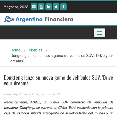
Skip
9 agosto, 2026
to
content
Toggle
navigation
Home
/
Noticias
/
Dongfeng lanza su nueva gama de vehículos SUV, ‘Drive your
dreams’
Dongfeng lanza su nueva gama de vehículos SUV, ‘Drive
your dreams’
Posted By
admin
on 13 septiembre, 2023
Recientemente, MAGE, un nuevo SUV compacto de vehículos de
pasajeros Dongfeng, se estrenó en China. Está equipado con la primera
caja de cambios híbrida inteligente de 4 velocidades del mundo y un