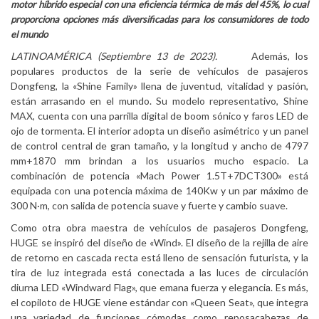
motor híbrido especial con una eficiencia térmica de más del 45%, lo cual
proporciona opciones más diversificadas para los consumidores de todo
el mundo
LATINOAMÉRICA (Septiembre 13 de 2023).
Además, los
populares productos de la serie de vehículos de pasajeros
Dongfeng, la «Shine Family» llena de juventud, vitalidad y pasión,
están arrasando en el mundo. Su modelo representativo, Shine
MAX, cuenta con una parrilla digital de boom sónico y faros LED de
ojo de tormenta. El interior adopta un diseño asimétrico y un panel
de control central de gran tamaño, y la longitud y ancho de 4797
mm+1870 mm brindan a los usuarios mucho espacio. La
combinación de potencia «Mach Power 1.5T+7DCT300» está
equipada con una potencia máxima de 140Kw y un par máximo de
300 N·m, con salida de potencia suave y fuerte y cambio suave.
Como otra obra maestra de vehículos de pasajeros Dongfeng,
HUGE se inspiró del diseño de «Wind». El diseño de la rejilla de aire
de retorno en cascada recta está lleno de sensación futurista, y la
tira de luz integrada está conectada a las luces de circulación
diurna LED «Windward Flag», que emana fuerza y elegancia. Es más,
el copiloto de HUGE viene estándar con «Queen Seat», que integra
una variedad de funciones cómodas como reposacabezas de