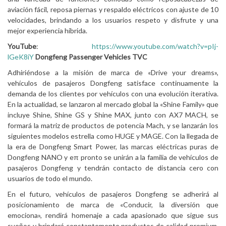
aviación fácil, reposa piernas y respaldo eléctricos con ajuste de 10
velocidades, brindando a los usuarios respeto y disfrute y una
mejor experiencia híbrida.
YouTube
:
https://www.youtube.com/watch?v=pIj-
lGeK8iY
Dongfeng Passenger Vehicles TVC
Adhiriéndose a la misión de marca de «Drive your dreams»,
vehículos de pasajeros Dongfeng satisface continuamente la
demanda de los clientes por vehículos con una evolución iterativa.
En la actualidad, se lanzaron al mercado global la «Shine Family» que
incluye Shine, Shine GS y Shine MAX, junto con AX7 MACH, se
formará la matriz de productos de potencia Mach, y se lanzarán los
siguientes modelos estrella como HUGE y MAGE. Con la llegada de
la era de Dongfeng Smart Power, las marcas eléctricas puras de
Dongfeng NANO y eπ pronto se unirán a la familia de vehículos de
pasajeros Dongfeng y tendrán contacto de distancia cero con
usuarios de todo el mundo.
En el futuro, vehículos de pasajeros Dongfeng se adherirá al
posicionamiento de marca de «Conducir, la diversión que
emociona», rendirá homenaje a cada apasionado que sigue sus
sueños y brindará constantemente productos de calidad premium,