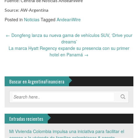
Fuente: Central de Noticias AndeanWire
Source: AW-Argentina
Posted in
Noticias
Tagged
AndeanWire
Post
←
Dongfeng lanza su nueva gama de vehículos SUV, ‘Drive your
navigation
dreams’
La marca Hyatt Regency expande su presencia con su primer
hotel en Panamá
→
Buscar en ArgentinaFinanciera
Entradas recientes
Mi Vivienda Colombia impulsa una iniciativa para facilitar el
acceso a la vivienda de familias colombianas
8 agosto,