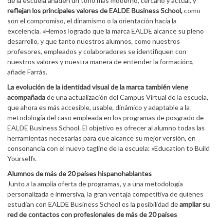
de la escuela añaden un tono más moderno, cercano y actual, y
reflejan los principales valores de EALDE Business School,
como
son el compromiso, el dinamismo o la orientación hacia la
excelencia. «Hemos logrado que la marca EALDE alcance su pleno
desarrollo, y que tanto nuestros alumnos, como nuestros
profesores, empleados y colaboradores se identifiquen con
nuestros valores y nuestra manera de entender la formación»,
añade Farrás.
La evolución de la identidad visual de la marca también viene
acompañada
de una actualización del Campus Virtual de la escuela,
que ahora es más accesible, usable, dinámico y adaptable a la
metodología del caso empleada en los programas de posgrado de
EALDE Business School. El objetivo es ofrecer al alumno todas las
herramientas necesarias para que alcance su mejor versión, en
consonancia con el nuevo tagline de la escuela: «Education to Build
Yourself».
Alumnos de más de 20 países hispanohablantes
Junto a la amplia oferta de programas, y a una metodología
personalizada e inmersiva, la gran ventaja competitiva de quienes
estudian con EALDE Business School es la posibilidad de
ampliar su
red de contactos con profesionales de más de 20 países