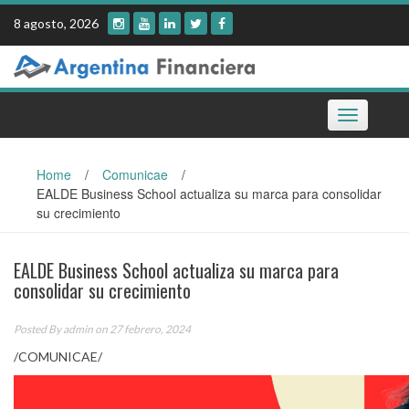
Skip
8 agosto, 2026
to
content
Toggle
navigation
Home
/
Comunicae
/
EALDE Business School actualiza su marca para consolidar
su crecimiento
EALDE Business School actualiza su marca para
consolidar su crecimiento
Posted By
admin
on 27 febrero, 2024
/COMUNICAE/