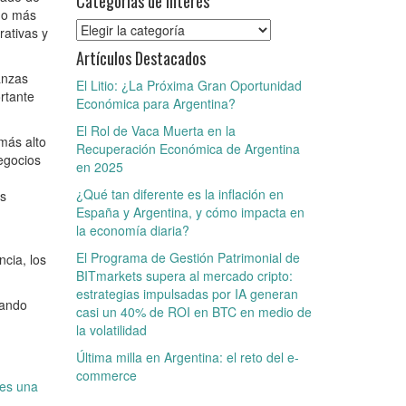
Categorías de Interés
do más
Categorías
rativas y
de
Artículos Destacados
Interés
anzas
El Litio: ¿La Próxima Gran Oportunidad
rtante
Económica para Argentina?
El Rol de Vaca Muerta en la
más alto
Recuperación Económica de Argentina
egocios
en 2025
¿Qué tan diferente es la inflación en
as
España y Argentina, y cómo impacta en
la economía diaria?
El Programa de Gestión Patrimonial de
ncia, los
BITmarkets supera al mercado cripto:
estrategias impulsadas por IA generan
jando
casi un 40% de ROI en BTC en medio de
la volatilidad
Última milla en Argentina: el reto del e-
commerce
 es una