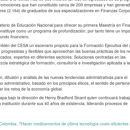
promociones que han constituido cerca de 200 empresas y han genera
res (2.164) de graduados de sus especializaciones en Finanzas Corpo
nisterio de Educación Nacional para ofrecer su primera Maestría en Fin
onstituye como un programa de profundización; por tanto tiene un impo
undo financiero.
ambién del CESA un escenario propicio para la Formación Ejecutiva del 
 progresistas y flexibles que aprovechan las buenas prácticas de los n
ficados, expertos en diferentes sectores. Soluciones centradas en las
cla estratégica de formación, consultoría e investigación aplicada a l
, difusión y análisis de las nuevas tendencias administrativas para el
 administrativo, basado en los principios éticos, el sentido de pertene
r los retos de la economía global.
tapa bajo la dirección de Henry Bradford Sicard quien continuará traba
a institución durante sus 40 años de existencia, liderando procesos de
n Colombia. ?Hacer medicamentos de última tecnología costo-eficientes