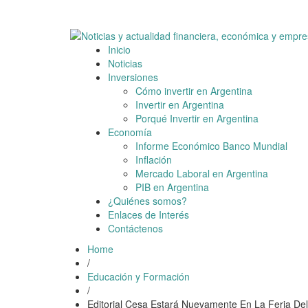
Skip
7 agosto, 2026
to
content
Inicio
Noticias
Inversiones
Cómo invertir en Argentina
Invertir en Argentina
Porqué Invertir en Argentina
Economía
Informe Económico Banco Mundial
Inflación
Mercado Laboral en Argentina
PIB en Argentina
¿Quiénes somos?
Enlaces de Interés
Contáctenos
Home
/
Educación y Formación
/
Editorial Cesa Estará Nuevamente En La Feria Del