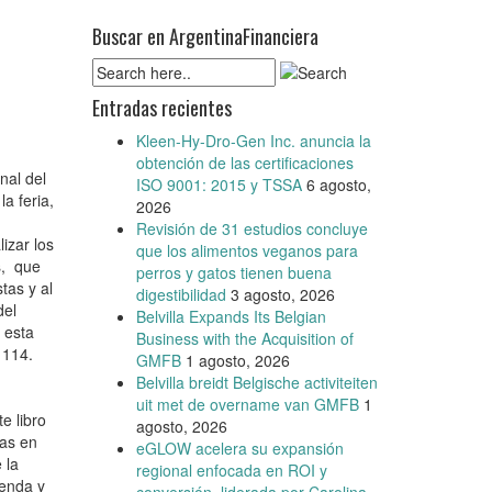
Buscar en ArgentinaFinanciera
Entradas recientes
Kleen-Hy-Dro-Gen Inc. anuncia la
obtención de las certificaciones
nal del
ISO 9001: 2015 y TSSA
6 agosto,
a feria,
2026
Revisión de 31 estudios concluye
izar los
que los alimentos veganos para
s, que
perros y gatos tienen buena
tas y al
digestibilidad
3 agosto, 2026
del
Belvilla Expands Its Belgian
 esta
Business with the Acquisition of
 114.
GMFB
1 agosto, 2026
Belvilla breidt Belgische activiteiten
uit met de overname van GMFB
1
e libro
agosto, 2026
ías en
eGLOW acelera su expansión
 la
regional enfocada en ROI y
ienda y