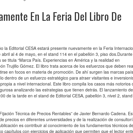
amente En La Feria Del Libro De
 la Editorial CESA estará presente nuevamente en la Feria Internacio
abril al 4 de mayo, en el stand 114 en el pabellón 3, piso dos.Durante l
os se titula “Marca País. Experiencias en América y la realidad en
n Trujillo Gómez. El libro trata acerca de los esfuerzos que deben real
rtirse en focos en materia de promoción. De ahí surgen las marcas paí
lo dentro de un esfuerzo estratégico para atraer visitantes e inversionis
ropia a nivel internacional. Este libro compila los casos más notorios 
gurosa analizando las estrategias que tienen detrás. El lanzamiento de
:00 de la tarde en el stand de Editorial CESA, pabellón 3, nivel 2, stand
“Fijación Técnica de Precios Rentables” de Javier Bernardo Cadena. Est
de precios en diferentes universidades y de la realización de consultor
licación es contribuir al conocimiento de los fundamentos técnicos de
nco capítulos con ejercicios de aplicación que permiten que el lector ent