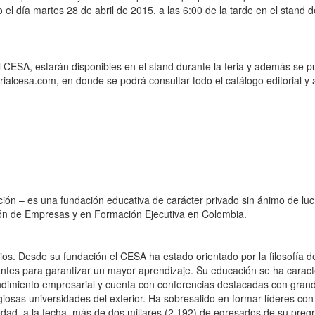
 el día martes 28 de abril de 2015, a las 6:00 de la tarde en el stand d
ial CESA, estarán disponibles en el stand durante la feria y además se 
torialcesa.com, en donde se podrá consultar todo el catálogo editorial 
ión – es una fundación educativa de carácter privado sin ánimo de luc
ción de Empresas y en Formación Ejecutiva en Colombia.
s. Desde su fundación el CESA ha estado orientado por la filosofía de
ntes para garantizar un mayor aprendizaje. Su educación se ha caract
ndimiento empresarial y cuenta con conferencias destacadas con gran
iosas universidades del exterior. Ha sobresalido en formar líderes con
edad, a la fecha, más de dos millares (2.192) de egresados de su preg