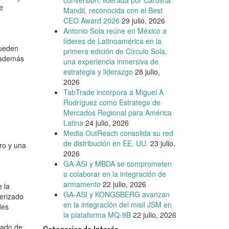
conversión, liderada por Carolina
e
Mandil, reconocida con el Best
CEO Award 2026
29 julio, 2026
Antonio Sola reúne en México a
líderes de Latinoamérica en la
pueden
primera edición de Círculo Sola,
y además
una experiencia inmersiva de
estrategia y liderazgo
28 julio,
2026
TabTrade incorpora a Miguel A
Rodríguez como Estratega de
Mercados Regional para América
Latina
24 julio, 2026
Media OutReach consolida su red
de distribución en EE. UU.
23 julio,
ro y una
2026
GA-ASI y MBDA se comprometen
a colaborar en la integración de
armamento
22 julio, 2026
 la
GA-ASI y KONGSBERG avanzan
erizado
en la integración del misil JSM en
des
la plataforma MQ-9B
22 julio, 2026
rado de