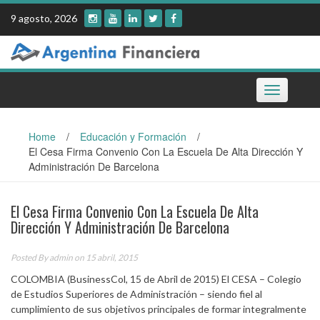
Skip
9 agosto, 2026
to
content
Toggle
navigation
Home
/
Educación y Formación
/
El Cesa Firma Convenio Con La Escuela De Alta Dirección Y
Administración De Barcelona
El Cesa Firma Convenio Con La Escuela De Alta
Dirección Y Administración De Barcelona
Posted By
admin
on 15 abril, 2015
COLOMBIA (BusinessCol, 15 de Abril de 2015) El CESA – Colegio
de Estudios Superiores de Administración – siendo fiel al
cumplimiento de sus objetivos principales de formar integralmente