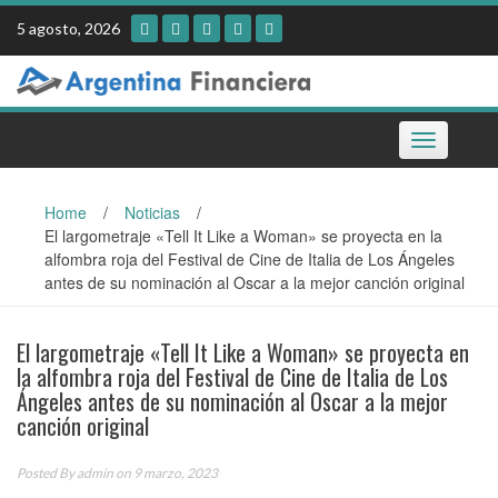
Skip
5 agosto, 2026
to
content
Toggle
navigation
Home
/
Noticias
/
El largometraje «Tell It Like a Woman» se proyecta en la
alfombra roja del Festival de Cine de Italia de Los Ángeles
antes de su nominación al Oscar a la mejor canción original
El largometraje «Tell It Like a Woman» se proyecta en
la alfombra roja del Festival de Cine de Italia de Los
Ángeles antes de su nominación al Oscar a la mejor
canción original
Posted By
admin
on 9 marzo, 2023