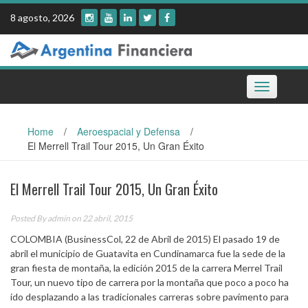
Skip
8 agosto, 2026
to
content
Toggle
navigation
Home
/
Aeroespacial y Defensa
/
El Merrell Trail Tour 2015, Un Gran Éxito
El Merrell Trail Tour 2015, Un Gran Éxito
Posted By
admin
on 22 abril, 2015
COLOMBIA (BusinessCol, 22 de Abril de 2015) El pasado 19 de
abril el municipio de Guatavita en Cundinamarca fue la sede de la
gran fiesta de montaña, la edición 2015 de la carrera Merrel Trail
Tour, un nuevo tipo de carrera por la montaña que poco a poco ha
ido desplazando a las tradicionales carreras sobre pavimento para