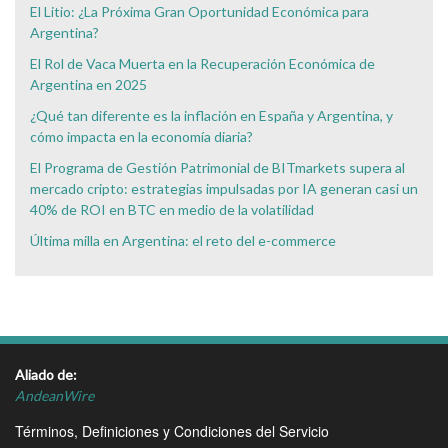
El Litio: ¿La Próxima Gran Oportunidad Económica para
Argentina?
El Rol de Vaca Muerta en la Recuperación Económica de
Argentina en 2025
¿Qué tan diferente es la inflación en España y Argentina, y
cómo impacta en la economía diaria?
El Programa de Gestión Patrimonial de BITmarkets supera al
mercado cripto: estrategias impulsadas por IA generan casi un
40% de ROI en BTC en medio de la volatilidad
Última milla en Argentina: el reto del e-commerce
Aliado de:
AndeanWire
Términos, Definiciones y Condiciones del Servicio