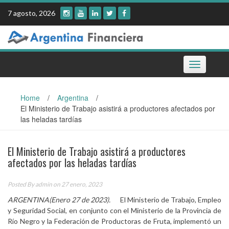
Skip
7 agosto, 2026
to
content
Toggle
navigation
Home
/
Argentina
/
El Ministerio de Trabajo asistirá a productores afectados por
las heladas tardías
El Ministerio de Trabajo asistirá a productores
afectados por las heladas tardías
Posted By
admin
on 27 enero, 2023
ARGENTINA(Enero 27 de 2023).
El Ministerio de Trabajo, Empleo
y Seguridad Social, en conjunto con el Ministerio de la Provincia de
Río Negro y la Federación de Productoras de Fruta, implementó un