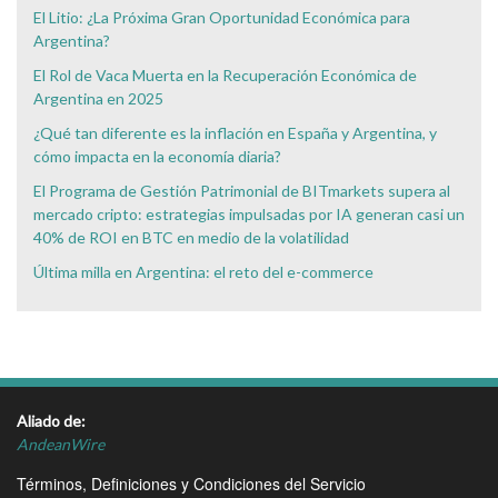
El Litio: ¿La Próxima Gran Oportunidad Económica para
Argentina?
El Rol de Vaca Muerta en la Recuperación Económica de
Argentina en 2025
¿Qué tan diferente es la inflación en España y Argentina, y
cómo impacta en la economía diaria?
El Programa de Gestión Patrimonial de BITmarkets supera al
mercado cripto: estrategias impulsadas por IA generan casi un
40% de ROI en BTC en medio de la volatilidad
Última milla en Argentina: el reto del e-commerce
Aliado de:
AndeanWire
Términos, Definiciones y Condiciones del Servicio