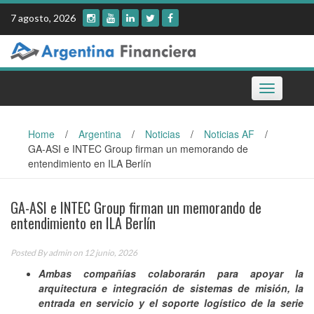
Skip
7 agosto, 2026
to
content
Toggle
navigation
Home
/
Argentina
/
Noticias
/
Noticias AF
/
GA-ASI e INTEC Group firman un memorando de
entendimiento en ILA Berlín
GA-ASI e INTEC Group firman un memorando de
entendimiento en ILA Berlín
Posted By
admin
on 12 junio, 2026
Ambas compañías colaborarán para apoyar la
arquitectura e integración de sistemas de misión, la
entrada en servicio y el soporte logístico de la serie