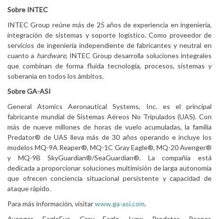
Sobre INTEC
INTEC Group reúne más de 25 años de experiencia en ingeniería,
integración de sistemas y soporte logístico. Como proveedor de
servicios de ingeniería independiente de fabricantes y neutral en
cuanto a
hardware
, INTEC Group desarrolla soluciones integrales
que combinan de forma fluida tecnología, procesos, sistemas y
soberanía en todos los ámbitos.
Sobre GA-ASI
General Atomics Aeronautical Systems, Inc. es el principal
fabricante mundial de Sistemas Aéreos No Tripulados (UAS). Con
más de nueve millones de horas de vuelo acumuladas, la familia
Predator® de UAS lleva más de 30 años operando e incluye los
modelos MQ-9A Reaper®, MQ-1C Gray Eagle®, MQ-20 Avenger®
y MQ-9B SkyGuardian®/SeaGuardian®. La compañía está
dedicada a proporcionar soluciones multimisión de larga autonomía
que ofrecen conciencia situacional persistente y capacidad de
ataque rápido.
Para más información, visitar
www.ga-asi.com
.
Avenger, EagleEye, Gray Eagle, Lynx, Predator, Reaper,