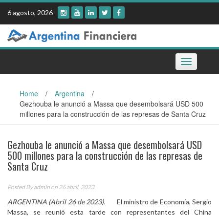
Skip
6 agosto, 2026
to
content
Toggle
navigation
Home
/
Argentina
/
Gezhouba le anunció a Massa que desembolsará USD 500
millones para la construcción de las represas de Santa Cruz
Gezhouba le anunció a Massa que desembolsará USD
500 millones para la construcción de las represas de
Santa Cruz
Posted By
admin
on 26 abril, 2023
ARGENTINA (Abril 26 de 2023).
El ministro de Economía, Sergio
Massa, se reunió esta tarde con representantes del China