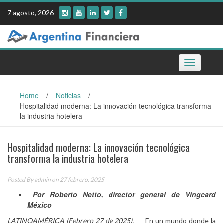
Skip
7 agosto, 2026
to
content
Toggle
navigation
Home
/
Noticias
/
Hospitalidad moderna: La innovación tecnológica transforma
la industria hotelera
Hospitalidad moderna: La innovación tecnológica
transforma la industria hotelera
Posted By
admin
on 27 febrero, 2025
Por Roberto Netto, director general de Vingcard
México
LATINOAMÉRICA (Febrero 27 de 2025).
En un mundo donde la