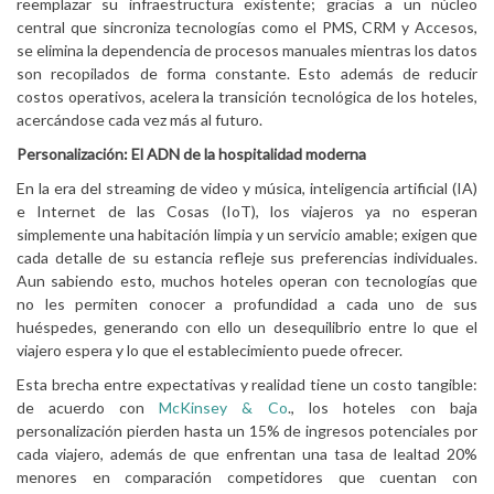
reemplazar su infraestructura existente; gracias a un núcleo
central que sincroniza tecnologías como el PMS, CRM y Accesos,
se elimina la dependencia de procesos manuales mientras los datos
son recopilados de forma constante. Esto además de reducir
costos operativos, acelera la transición tecnológica de los hoteles,
acercándose cada vez más al futuro.
Personalización: El ADN de la hospitalidad moderna
En la era del streaming de video y música, inteligencia artificial (IA)
e Internet de las Cosas (IoT), los viajeros ya no esperan
simplemente una habitación limpia y un servicio amable; exigen que
cada detalle de su estancia refleje sus preferencias individuales.
Aun sabiendo esto, muchos hoteles operan con tecnologías que
no les permiten conocer a profundidad a cada uno de sus
huéspedes, generando con ello un desequilibrio entre lo que el
viajero espera y lo que el establecimiento puede ofrecer.
Esta brecha entre expectativas y realidad tiene un costo tangible:
de acuerdo con
McKinsey & Co
., los hoteles con baja
personalización pierden hasta un 15% de ingresos potenciales por
cada viajero, además de que enfrentan una tasa de lealtad 20%
menores en comparación competidores que cuentan con