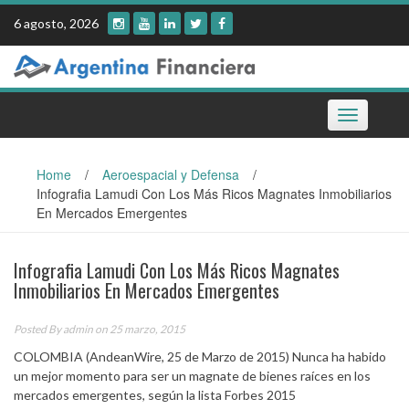
Skip
6 agosto, 2026
to
content
Toggle
navigation
Home
/
Aeroespacial y Defensa
/
Infografia Lamudi Con Los Más Ricos Magnates Inmobiliarios
En Mercados Emergentes
Infografia Lamudi Con Los Más Ricos Magnates
Inmobiliarios En Mercados Emergentes
Posted By
admin
on 25 marzo, 2015
COLOMBIA (AndeanWire, 25 de Marzo de 2015) Nunca ha habido
un mejor momento para ser un magnate de bienes raíces en los
mercados emergentes, según la lista Forbes 2015