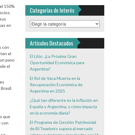
del 150%
Categorías de Interés
ocios.
 sus
Categorías
sas en
de
Interés
Artículos Destacados
s con
ten el
El Litio: ¿La Próxima Gran
 un paso
Oportunidad Económica para
nde el
Argentina?
El Rol de Vaca Muerta en la
ves
Recuperación Económica de
Brasil.
Argentina en 2025
¿Qué tan diferente es la inflación en
España y Argentina, y cómo impacta
en la economía diaria?
es que
El Programa de Gestión Patrimonial
s con
de BITmarkets supera al mercado
cripto: estrategias impulsadas por IA