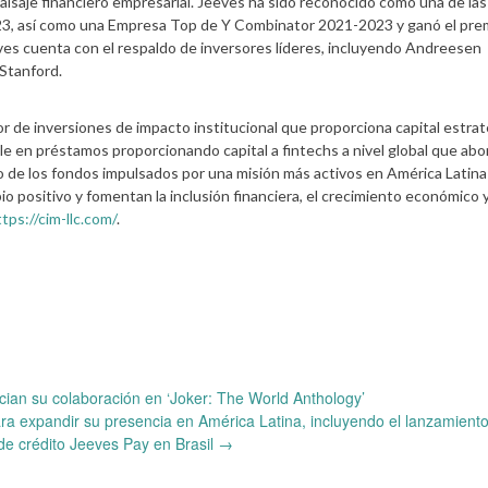
aisaje financiero empresarial. Jeeves ha sido reconocido como una de las
3, así como una Empresa Top de Y Combinator 2021-2023 y ganó el pre
es cuenta con el respaldo de inversores líderes, incluyendo Andreesen
 Stanford.
e inversiones de impacto institucional que proporciona capital estrat
e en préstamos proporcionando capital a fintechs a nivel global que abo
e los fondos impulsados por una misión más activos en América Latina
 positivo y fomentan la inclusión financiera, el crecimiento económico y
tps://cim-llc.com/
.
an su colaboración en ‘Joker: The World Anthology’
a expandir su presencia en América Latina, incluyendo el lanzamient
de crédito Jeeves Pay en Brasil
→