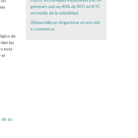
 50
generan casi un 40% de ROI en BTC
mio
en medio de la volatilidad
Última milla en Argentina: el reto del
e-commerce
égico de
rdan las
 y está
 el
o de su