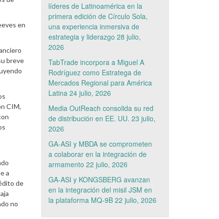
líderes de Latinoamérica en la
primera edición de Círculo Sola,
Jeeves en
una experiencia inmersiva de
estrategia y liderazgo
28 julio,
2026
anciero
su breve
TabTrade incorpora a Miguel A
cluyendo
Rodríguez como Estratega de
Mercados Regional para América
Latina
24 julio, 2026
os
on CIM,
Media OutReach consolida su red
con
de distribución en EE. UU.
23 julio,
os
2026
GA-ASI y MBDA se comprometen
a colaborar en la integración de
ndo
armamento
22 julio, 2026
ue a
GA-ASI y KONGSBERG avanzan
édito de
en la integración del misil JSM en
aja
la plataforma MQ-9B
22 julio, 2026
ndo no