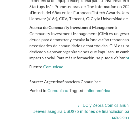
experiencia de equipo excepcional para transformar el p
Startups Más Prometedoras de The Information en 202
«Fintech del Año» en los European Fintech Awards. Jeev
Horowitz (a16z), CRV, Tencent, GIC y la Universidad de
Acerca de Community Investment Management:
Community Investment Management (CIM) es un gestor d
deuda para demostrar y escalar la innovación responsabl
necesidades de comunidades desatendidas. CIM es uno d
dedicado a apoyar organizaciones que impulsan un cambio
impacto social. Para más información, se puede visitar
ht
Fuente
Comunicae
Source: Argentinafinanciera Comunicae
Posted in
Comunicae
Tagged
Latinoamérica
Post
←
DC y Zebra Comics anunci
Jeeves asegura USD$75 millones de financiación par
navigation
solución 