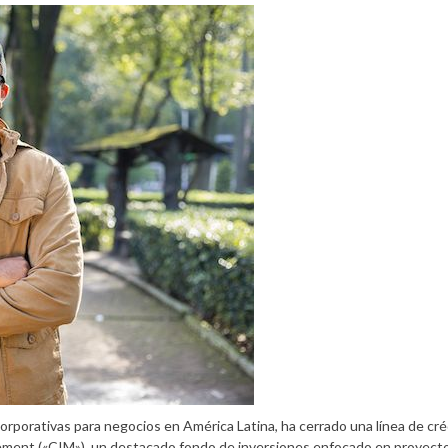
corporativas para negocios en América Latina, ha cerrado una línea de cré
ent («CIM»), un destacado fondo de inversiones enfocado en proyect