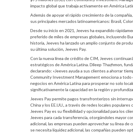
impacto global que trabaja activamente en América Lati
Además de apoyar el rápido crecimiento de la compañía,
sus principales mercados latinoamericanos: Brasil, Colo
Desde su inicio en 2021, Jeeves ha expandido rápidamen
preferido de miles de empresas globales, incluyendo Bu
historia, Jeeves ha lanzado un amplio conjunto de produc
su última solución, Jeeves Pay.
Con la nueva línea de crédito de CIM, Jeeves continua
estratégicos de América Latina. Dileep Thazhmon, fund
declarando: «Jeeves ayuda a sus clientes a ahorrar tiemp
Community Investment Management emociona a todo el e
negocios en América Latina para prosperar no solo loca
significativamente la capacidad en la región y profundiza
Jeeves Pay permite pagos transfronterizos sin interrup
China y los EE.UU., a través de redes locales populares 
Jeeves Pay es su flexibilidad y opcionalidad para los cli
Jeeves para cada transferencia, otorgándoles mayor cont
adicional, las empresas pueden aprovechar su línea de 
se necesita liquidez adicional, las compañías pueden opt