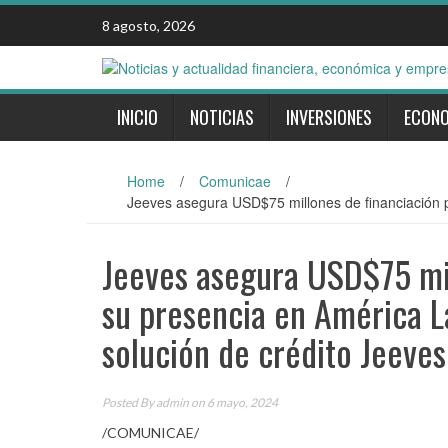
Skip
8 agosto, 2026
to
content
INICIO
NOTICIAS
INVERSIONES
ECON
Home
/
Comunicae
/
Jeeves asegura USD$75 millones de financiación pa
Jeeves asegura USD$75 mil
su presencia en América La
solución de crédito Jeeves
Posted By
admin
on 6 mayo, 2024
/COMUNICAE/