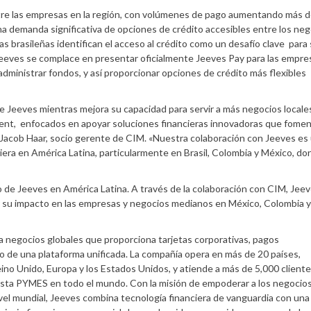
 entre las empresas en la región, con volúmenes de pago aumentando más 
 una demanda significativa de opciones de crédito accesibles entre los neg
 brasileñas identifican el acceso al crédito como un desafío clave para
eeves se complace en presentar oficialmente Jeeves Pay para las empre
administrar fondos, y así proporcionar opciones de crédito más flexibles
e Jeeves mientras mejora su capacidad para servir a más negocios locale
t, enfocados en apoyar soluciones financieras innovadoras que fomen
o Jacob Haar, socio gerente de CIM. «Nuestra colaboración con Jeeves es
iera en América Latina, particularmente en Brasil, Colombia y México, do
o de Jeeves en América Latina. A través de la colaboración con CIM, Jee
r su impacto en las empresas y negocios medianos en México, Colombia y 
a negocios globales que proporciona tarjetas corporativas, pagos
o de una plataforma unificada. La compañía opera en más de 20 países,
Reino Unido, Europa y los Estados Unidos, y atiende a más de 5,000 client
hasta PYMES en todo el mundo. Con la misión de empoderar a los negocio
vel mundial, Jeeves combina tecnología financiera de vanguardia con una