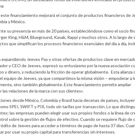
na
 este financiamiento mejorará el conjunto de productos financieros de 
mbia y México.
te su presencia en más de 20 países, estableciéndose como el socio fin
rger King, H&M, Blueground, Kavak, Rappi y muchos otros. A lo largo de 
tos que simplifican los procesos financieros esenciales del día a día, in
rá expandiendo Jeeves Pay y otras ofertas de productos clave en mercad
ador y CEO de Jeeves, expresó su entusiasmo por la nueva asociación c
o y dinero, y reduciendo la fricción de operar globalmente. Esta alianza 
quipo de Jeeves, ya que compartimos la misma visión – empoderar a l
lmente, sino también globalmente. Este financiamiento permite ampliar
r las relaciones de la marca con sus clientes».
ciones desde México, Colombia y Brasil hacia decenas de países, incluye
como SPEI, SWIFT y PIX, todo sin tarifas por transacción. Lo que disting
entes: las empresas pueden elegir usar sus propios fondos o la línea de cr
rol sobre la gestión de flujos de efectivo. Cuando se requiere flujo de c
crédito de Jeeves para acceder a términos de pago de hasta 37 días. Cua
ar por usar su propio capital para transferencias sin intereses.