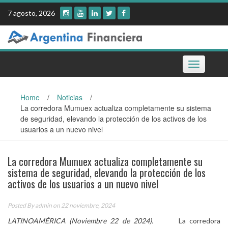
Skip
7 agosto, 2026
to
content
Toggle
navigation
Home
/
Noticias
/
La corredora Mumuex actualiza completamente su sistema
de seguridad, elevando la protección de los activos de los
usuarios a un nuevo nivel
La corredora Mumuex actualiza completamente su
sistema de seguridad, elevando la protección de los
activos de los usuarios a un nuevo nivel
Posted By
admin
on 22 noviembre, 2024
LATINOAMÉRICA (Noviembre 22 de 2024).
La corredora