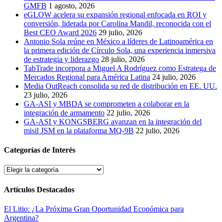
GMFB
1 agosto, 2026
eGLOW acelera su expansión regional enfocada en ROI y
conversión, liderada por Carolina Mandil, reconocida con el
Best CEO Award 2026
29 julio, 2026
Antonio Sola reúne en México a líderes de Latinoamérica en
la primera edición de Círculo Sola, una experiencia inmersiva
de estrategia y liderazgo
28 julio, 2026
TabTrade incorpora a Miguel A Rodríguez como Estratega de
Mercados Regional para América Latina
24 julio, 2026
Media OutReach consolida su red de distribución en EE. UU.
23 julio, 2026
GA-ASI y MBDA se comprometen a colaborar en la
integración de armamento
22 julio, 2026
GA-ASI y KONGSBERG avanzan en la integración del
misil JSM en la plataforma MQ-9B
22 julio, 2026
Categorías de Interés
Categorías
de
Interés
Artículos Destacados
El Litio: ¿La Próxima Gran Oportunidad Económica para
Argentina?