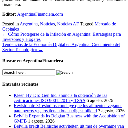
financiera.
Editor:
ArgentinaFinanciera.com
Posted in
Argentina
,
Noticias
,
Noticias AF
Tagged
Mercado de
Capitales
Post
←
Cómo Protegerse de la Inflación en Argentina: Estrategias para
Inversores y Hogares
navigation
Tendencias de la Economía Digital en Argentina: Crecimiento del
Sector Tecnológico
→
Buscar en ArgentinaFinanciera
Entradas recientes
Kleen-Hy-Dro-Gen Inc. anuncia la obtención de las
certificaciones ISO 9001: 2015 y TSSA
6 agosto, 2026
Revisión de 31 estudios concluye que los alimentos veganos
para perros y gatos tienen buena digestibilidad
3 agosto, 2026
Belvilla Expands Its Belgian Business with the Acquisition of
GMFB
1 agosto, 2026
Belvilla breidt Belgische activiteiten uit met de overname van