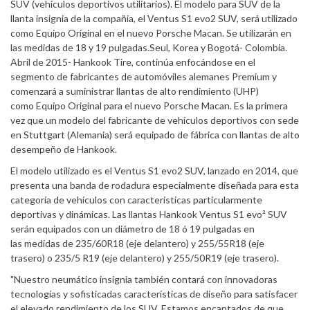
SUV (vehículos deportivos utilitarios). El modelo para SUV de la
llanta insignia de la compañía, el Ventus S1 evo2 SUV, será utilizado
como Equipo Original en el nuevo Porsche Macan. Se utilizarán en
las medidas de 18 y 19 pulgadas.Seul, Korea y Bogotá- Colombia.
Abril de 2015- Hankook Tire, continúa enfocándose en el
segmento de fabricantes de automóviles alemanes Premium y
comenzará a suministrar llantas de alto rendimiento (UHP)
como Equipo Original para el nuevo Porsche Macan. Es la primera
vez que un modelo del fabricante de vehículos deportivos con sede
en Stuttgart (Alemania) será equipado de fábrica con llantas de alto
desempeño de Hankook.
El modelo utilizado es el Ventus S1 evo2 SUV, lanzado en 2014, que
presenta una banda de rodadura especialmente diseñada para esta
categoría de vehículos con características particularmente
deportivas y dinámicas. Las llantas Hankook Ventus S1 evo² SUV
serán equipados con un diámetro de 18 ó 19 pulgadas en
las medidas de 235/60R18 (eje delantero) y 255/55R18 (eje
trasero) o 235/5 R19 (eje delantero) y 255/50R19 (eje trasero).
"Nuestro neumático insignia también contará con innovadoras
tecnologías y sofisticadas características de diseño para satisfacer
el elevado rendimiento de los SUV. Estamos encantados de que