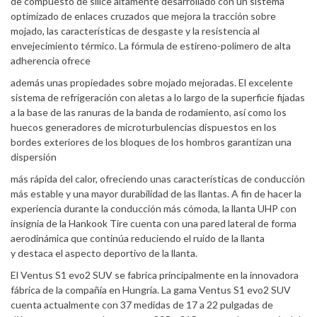
de compuesto de sílice altamente desarrollado con un sistema
optimizado de enlaces cruzados que mejora la tracción sobre
mojado, las características de desgaste y la resistencia al
envejecimiento térmico. La fórmula de estireno-polimero de alta
adherencia ofrece
además unas propiedades sobre mojado mejoradas. El excelente
sistema de refrigeración con aletas a lo largo de la superficie fijadas
a la base de las ranuras de la banda de rodamiento, así como los
huecos generadores de microturbulencias dispuestos en los
bordes exteriores de los bloques de los hombros garantizan una
dispersión
más rápida del calor, ofreciendo unas características de conducción
más estable y una mayor durabilidad de las llantas. A fin de hacer la
experiencia durante la conducción más cómoda, la llanta UHP con
insignia de la Hankook Tire cuenta con una pared lateral de forma
aerodinámica que continúa reduciendo el ruido de la llanta
y destaca el aspecto deportivo de la llanta.
El Ventus S1 evo2 SUV se fabrica principalmente en la innovadora
fábrica de la compañía en Hungría. La gama Ventus S1 evo2 SUV
cuenta actualmente con 37 medidas de 17 a 22 pulgadas de