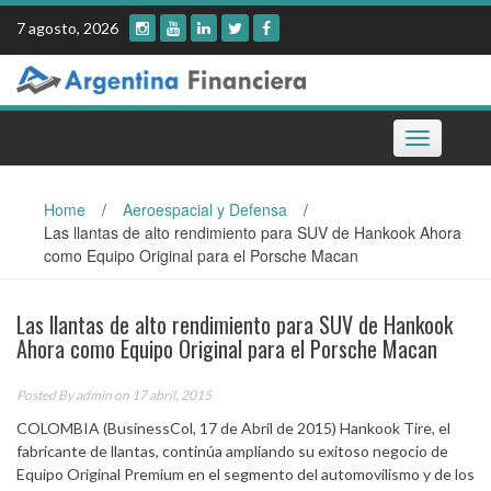
Skip
7 agosto, 2026
to
content
Toggle
navigation
Home
/
Aeroespacial y Defensa
/
Las llantas de alto rendimiento para SUV de Hankook Ahora
como Equipo Original para el Porsche Macan
Las llantas de alto rendimiento para SUV de Hankook
Ahora como Equipo Original para el Porsche Macan
Posted By
admin
on 17 abril, 2015
COLOMBIA (BusinessCol, 17 de Abril de 2015) Hankook Tire, el
fabricante de llantas, continúa ampliando su exitoso negocio de
Equipo Original Premium en el segmento del automovilismo y de los