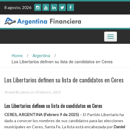
Skip
8 agosto, 2026
to
content
Toggle
navigation
Home
/
Argentina
/
Los Libertarios definen su lista de candidatos en Ceres
Los Libertarios definen su lista de candidatos en Ceres
Posted By
admin
on 10 febrero, 2025
Los Libertarios definen su lista de candidatos en Ceres
CERES, ARGENTINA (Febrero 9 de 2025)
– El Partido Libertario ha
dado a conocer los nombres de sus candidatos para las elecciones
municipales en Ceres, Santa Fe. La lista está encabezada por
Daniel