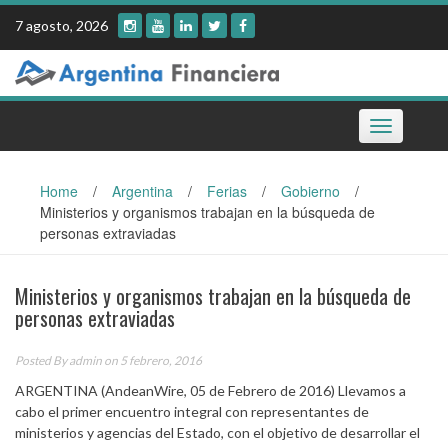
Skip
7 agosto, 2026
to
content
Toggle
navigation
Home
/
Argentina
/
Ferias
/
Gobierno
/
Ministerios y organismos trabajan en la búsqueda de
personas extraviadas
Ministerios y organismos trabajan en la búsqueda de
personas extraviadas
Posted By
admin
on 5 febrero, 2016
ARGENTINA (AndeanWire, 05 de Febrero de 2016) Llevamos a
cabo el primer encuentro integral con representantes de
ministerios y agencias del Estado, con el objetivo de desarrollar el