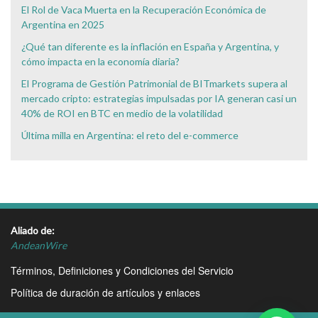
El Rol de Vaca Muerta en la Recuperación Económica de
Argentina en 2025
¿Qué tan diferente es la inflación en España y Argentina, y
cómo impacta en la economía diaria?
El Programa de Gestión Patrimonial de BITmarkets supera al
mercado cripto: estrategias impulsadas por IA generan casi un
40% de ROI en BTC en medio de la volatilidad
Última milla en Argentina: el reto del e-commerce
Aliado de:
AndeanWire
Términos, Definiciones y Condiciones del Servicio
Política de duración de artículos y enlaces