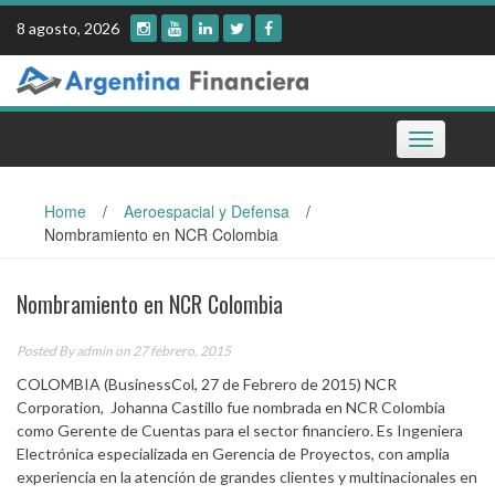
Skip
8 agosto, 2026
to
content
Toggle
navigation
Home
/
Aeroespacial y Defensa
/
Nombramiento en NCR Colombia
Nombramiento en NCR Colombia
Posted By
admin
on 27 febrero, 2015
COLOMBIA (BusinessCol, 27 de Febrero de 2015) NCR
Corporation, Johanna Castillo fue nombrada en NCR Colombia
como Gerente de Cuentas para el sector financiero. Es Ingeniera
Electrónica especializada en Gerencia de Proyectos, con amplia
experiencia en la atención de grandes clientes y multinacionales en