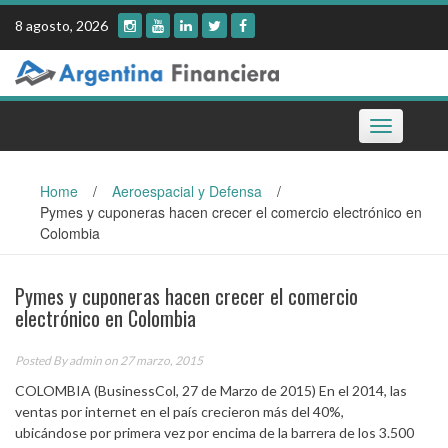
Skip
8 agosto, 2026
to
content
Toggle
navigation
Home
/
Aeroespacial y Defensa
/
Pymes y cuponeras hacen crecer el comercio electrónico en
Colombia
Pymes y cuponeras hacen crecer el comercio
electrónico en Colombia
Posted By
admin
on 27 marzo, 2015
COLOMBIA (BusinessCol, 27 de Marzo de 2015) En el 2014, las
ventas por internet en el país crecieron más del 40%,
ubicándose por primera vez por encima de la barrera de los 3.500