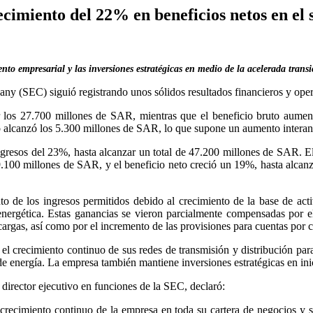
cimiento del 22% en beneficios netos en el
nto empresarial y las inversiones estratégicas en medio de la acelerada trans
ny (SEC) siguió registrando unos sólidos resultados financieros y oper
r los 27.700 millones de SAR, mientras que el beneficio bruto aume
o alcanzó los 5.300 millones de SAR, lo que supone un aumento intera
ngresos del 23%, hasta alcanzar un total de 47.200 millones de SAR. E
9.100 millones de SAR, y el beneficio neto creció un 19%, hasta alca
o de los ingresos permitidos debido al crecimiento de la base de acti
energética. Estas ganancias se vieron parcialmente compensadas por e
 cargas, así como por el incremento de las provisiones para cuentas por 
el crecimiento continuo de sus redes de transmisión y distribución para 
energía. La empresa también mantiene inversiones estratégicas en inici
director ejecutivo en funciones de la SEC, declaró:
crecimiento continuo de la empresa en toda su cartera de negocios y s