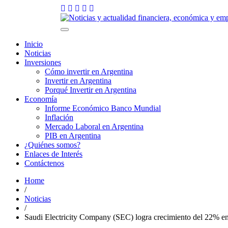
Skip
to
10 agosto, 2026
content
Toggle
navigation
Inicio
Noticias
Inversiones
Cómo invertir en Argentina
Invertir en Argentina
Porqué Invertir en Argentina
Economía
Informe Económico Banco Mundial
Inflación
Mercado Laboral en Argentina
PIB en Argentina
¿Quiénes somos?
Enlaces de Interés
Contáctenos
Home
/
Noticias
/
Saudi Electricity Company (SEC) logra crecimiento del 22% en 