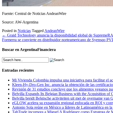
Fuente: Central de Noticias AndeanWire
Source: AW-Argentina
Posted in
Noticias
Tagged
AndeanWire
Post
←
Graid Technology anuncia la disponibilidad global de Supreme
Formerra se convierte en distribuidor norteamericano de Syensqo P
navigation
Buscar en ArgentinaFinanciera
Entradas recientes
Mi Vivienda Colombia impulsa una iniciativa para facilitar el a
Kleen-Hy-Dro-Gen Inc. anuncia la obtención de las certifica
Revisión de 31 estudios concluye que los alimentos veganos par
Belvilla Expands Its Belgian Business with the Acquisition o
Belvilla breidt Belgische activiteiten uit met de overname va
eGLOW acelera su expansión regional enfocada en ROI y conv
Antonio Sola reúne en México a líderes de Latinoamérica en la 
TabTrade incorpora a Miguel A Rodríguez como Estratega de 