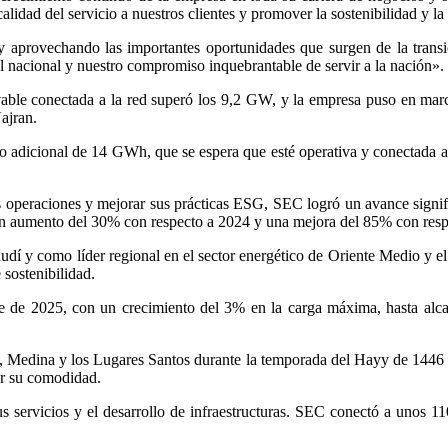
calidad del servicio a nuestros clientes y promover la sostenibilidad y la
 aprovechando las importantes oportunidades que surgen de la transic
al nacional y nuestro compromiso inquebrantable de servir a la nación».
ovable conectada a la red superó los 9,2 GW, y la empresa puso en m
ajran.
dicional de 14 GWh, que se espera que esté operativa y conectada a la
s operaciones y mejorar sus prácticas ESG, SEC logró un avance signifi
n aumento del 30% con respecto a 2024 y una mejora del 85% con resp
audí y como líder regional en el sector energético de Oriente Medio y e
 sostenibilidad.
re de 2025, con un crecimiento del 3% en la carga máxima, hasta alc
 Medina y los Lugares Santos durante la temporada del Hayy de 1446 H si
zar su comodidad.
servicios y el desarrollo de infraestructuras. SEC conectó a unos 110