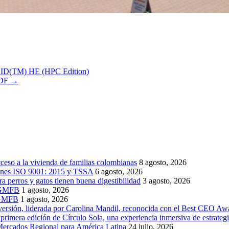
RAID(TM) HE (HPC Edition)
VDF
→
cceso a la vivienda de familias colombianas
8 agosto, 2026
ciones ISO 9001: 2015 y TSSA
6 agosto, 2026
a perros y gatos tienen buena digestibilidad
3 agosto, 2026
f GMFB
1 agosto, 2026
n GMFB
1 agosto, 2026
ersión, liderada por Carolina Mandil, reconocida con el Best CEO Aw
primera edición de Círculo Sola, una experiencia inmersiva de estrategi
Mercados Regional para América Latina
24 julio, 2026