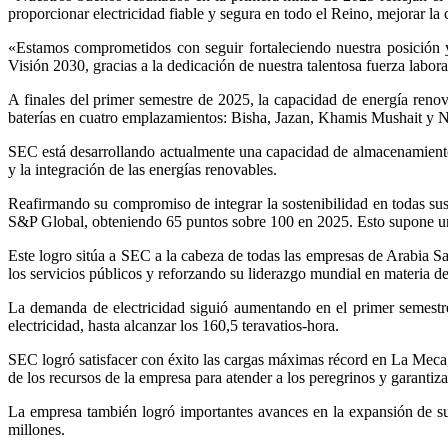
proporcionar electricidad fiable y segura en todo el Reino, mejorar la 
«Estamos comprometidos con seguir fortaleciendo nuestra posición y
Visión 2030, gracias a la dedicación de nuestra talentosa fuerza labor
A finales del primer semestre de 2025, la capacidad de energía ren
baterías en cuatro emplazamientos: Bisha, Jazan, Khamis Mushait y N
SEC está desarrollando actualmente una capacidad de almacenamiento a
y la integración de las energías renovables.
Reafirmando su compromiso de integrar la sostenibilidad en todas su
S&P Global, obteniendo 65 puntos sobre 100 en 2025. Esto supone u
Este logro sitúa a SEC a la cabeza de todas las empresas de Arabia S
los servicios públicos y reforzando su liderazgo mundial en materia de
La demanda de electricidad siguió aumentando en el primer semest
electricidad, hasta alcanzar los 160,5 teravatios-hora.
SEC logró satisfacer con éxito las cargas máximas récord en La Meca,
de los recursos de la empresa para atender a los peregrinos y garanti
La empresa también logró importantes avances en la expansión de sus 
millones.