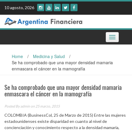
Skip
10 agosto, 2026
to
content
Toggle
navigation
Home
/
Medicina y Salud
/
Se ha comprobado que una mayor densidad mamaria
enmascara el cáncer en la mamografía
Se ha comprobado que una mayor densidad mamaria
enmascara el cáncer en la mamografía
Posted By
admin
on 25 marzo, 2015
COLOMBIA (BusinessCol, 25 de Marzo de 2015) Entre las mujeres
estadounidenses existe disparidad en cuanto al nivel de
concienciación y conocimiento respecto a la densidad mamaria,