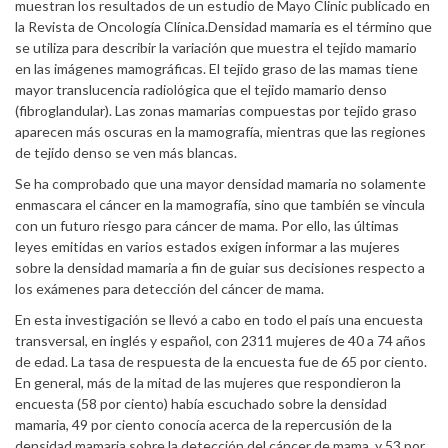
muestran los resultados de un estudio de Mayo Clinic publicado en
la Revista de Oncología Clínica.Densidad mamaria es el término que
se utiliza para describir la variación que muestra el tejido mamario
en las imágenes mamográficas. El tejido graso de las mamas tiene
mayor translucencia radiológica que el tejido mamario denso
(fibroglandular). Las zonas mamarias compuestas por tejido graso
aparecen más oscuras en la mamografía, mientras que las regiones
de tejido denso se ven más blancas.
Se ha comprobado que una mayor densidad mamaria no solamente
enmascara el cáncer en la mamografía, sino que también se vincula
con un futuro riesgo para cáncer de mama. Por ello, las últimas
leyes emitidas en varios estados exigen informar a las mujeres
sobre la densidad mamaria a fin de guiar sus decisiones respecto a
los exámenes para detección del cáncer de mama.
En esta investigación se llevó a cabo en todo el país una encuesta
transversal, en inglés y español, con 2311 mujeres de 40 a 74 años
de edad. La tasa de respuesta de la encuesta fue de 65 por ciento.
En general, más de la mitad de las mujeres que respondieron la
encuesta (58 por ciento) había escuchado sobre la densidad
mamaria, 49 por ciento conocía acerca de la repercusión de la
densidad mamaria sobre la detección del cáncer de mama, y 53 por