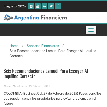
Skip
8 agosto, 2026
to
content
Toggle
navigation
Home
/
Servicios Financieros
/
Seis Recomendaciones Lamudi Para Escoger Al Inquilino
Correcto
Seis Recomendaciones Lamudi Para Escoger Al
Inquilino Correcto
Posted By
admin
on 27 febrero, 2015
COLOMBIA (BusinessCol, 27 de Febrero de 2015) Pasos sencillos
que pueden seguir los propietarios para evitar problemas en el
futuro