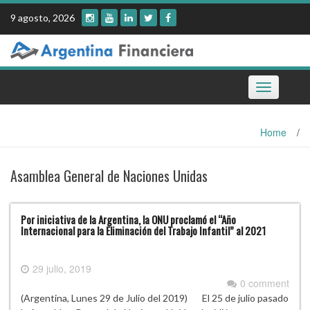
Skip
9 agosto, 2026
to
content
Toggle
navigation
Home
/
Asamblea General de Naciones Unidas
Por iniciativa de la Argentina, la ONU proclamó el “Año
Internacional para la Eliminación del Trabajo Infantil” al 2021
29 julio, 2019
0 comment
(Argentina, Lunes 29 de Julio del 2019) El 25 de julio pasado