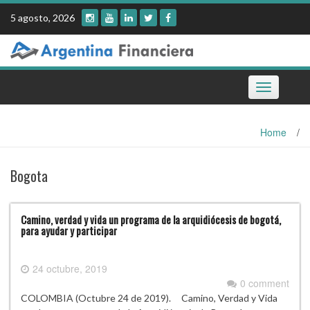
Skip
5 agosto, 2026
to
content
Toggle
navigation
Home
/
Bogota
Camino, verdad y vida un programa de la arquidiócesis de bogotá,
para ayudar y participar
24 octubre, 2019
0 comment
COLOMBIA (Octubre 24 de 2019). Camino, Verdad y Vida