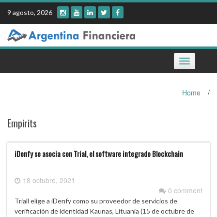
Skip
9 agosto, 2026
to
content
Toggle
navigation
Home
/
Empirits
iDenfy se asocia con Trial, el software integrado Blockchain
18 octubre, 2021
0 comment
Triall elige a iDenfy como su proveedor de servicios de
verificación de identidad Kaunas, Lituania (15 de octubre de