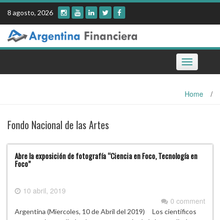
Skip
8 agosto, 2026
to
content
Toggle
navigation
Home
/
Fondo Nacional de las Artes
Abre la exposición de fotografía “Ciencia en Foco, Tecnología en
Foco”
10 abril, 2019
0 comment
Argentina (Miercoles, 10 de Abril del 2019) Los científicos