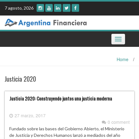
Skip
7 agosto, 2026
to
content
Toggle
navigation
Home
/
Justicia 2020
Justicia 2020: Construyendo juntos una justicia moderna
27 marzo, 2017
0 comment
Fundado sobre las bases del Gobierno Abierto, el Ministerio
de Justicia y Derechos Humanos lanzó a mediados del año