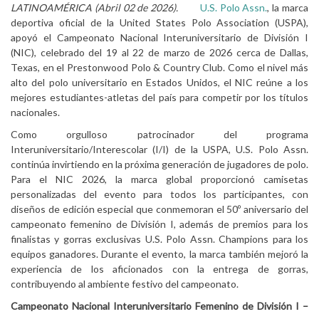
LATINOAMÉRICA (Abril 02 de 2026).
U.S. Polo Assn.
, la marca
deportiva oficial de la United States Polo Association (USPA),
apoyó el Campeonato Nacional Interuniversitario de División I
(NIC), celebrado del 19 al 22 de marzo de 2026 cerca de Dallas,
Texas, en el Prestonwood Polo & Country Club. Como el nivel más
alto del polo universitario en Estados Unidos, el NIC reúne a los
mejores estudiantes-atletas del país para competir por los títulos
nacionales.
Como orgulloso patrocinador del programa
Interuniversitario/Interescolar (I/I) de la USPA, U.S. Polo Assn.
continúa invirtiendo en la próxima generación de jugadores de polo.
Para el NIC 2026, la marca global proporcionó camisetas
personalizadas del evento para todos los participantes, con
diseños de edición especial que conmemoran el 50º aniversario del
campeonato femenino de División I, además de premios para los
finalistas y gorras exclusivas U.S. Polo Assn. Champions para los
equipos ganadores. Durante el evento, la marca también mejoró la
experiencia de los aficionados con la entrega de gorras,
contribuyendo al ambiente festivo del campeonato.
Campeonato Nacional Interuniversitario Femenino de División I –