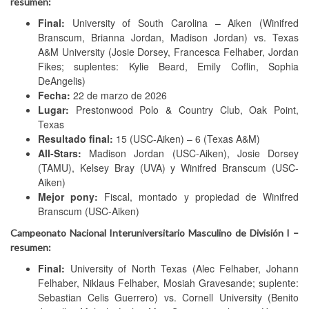
resumen:
Final:
University of South Carolina – Aiken (Winifred
Branscum, Brianna Jordan, Madison Jordan) vs. Texas
A&M University (Josie Dorsey, Francesca Felhaber, Jordan
Fikes; suplentes: Kylie Beard, Emily Coflin, Sophia
DeAngelis)
Fecha:
22 de marzo de 2026
Lugar:
Prestonwood Polo & Country Club, Oak Point,
Texas
Resultado final:
15 (USC-Aiken) – 6 (Texas A&M)
All-Stars:
Madison Jordan (USC-Aiken), Josie Dorsey
(TAMU), Kelsey Bray (UVA) y Winifred Branscum (USC-
Aiken)
Mejor pony:
Fiscal, montado y propiedad de Winifred
Branscum (USC-Aiken)
Campeonato Nacional Interuniversitario Masculino de División I –
resumen:
Final:
University of North Texas (Alec Felhaber, Johann
Felhaber, Niklaus Felhaber, Mosiah Gravesande; suplente:
Sebastian Celis Guerrero) vs. Cornell University (Benito