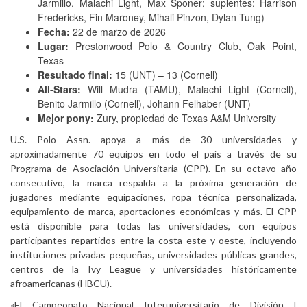
Jarmillo, Malachi Light, Max Sponer; suplentes: Harrison
Fredericks, Fin Maroney, Mihali Pinzon, Dylan Tung)
Fecha:
22 de marzo de 2026
Lugar:
Prestonwood Polo & Country Club, Oak Point,
Texas
Resultado final:
15 (UNT) – 13 (Cornell)
All-Stars:
Will Mudra (TAMU), Malachi Light (Cornell),
Benito Jarmillo (Cornell), Johann Felhaber (UNT)
Mejor pony:
Zury, propiedad de Texas A&M University
U.S. Polo Assn. apoya a más de 30 universidades y
aproximadamente 70 equipos en todo el país a través de su
Programa de Asociación Universitaria (CPP). En su octavo año
consecutivo, la marca respalda a la próxima generación de
jugadores mediante equipaciones, ropa técnica personalizada,
equipamiento de marca, aportaciones económicas y más. El CPP
está disponible para todas las universidades, con equipos
participantes repartidos entre la costa este y oeste, incluyendo
instituciones privadas pequeñas, universidades públicas grandes,
centros de la Ivy League y universidades históricamente
afroamericanas (HBCU).
«El Campeonato Nacional Interuniversitario de División I