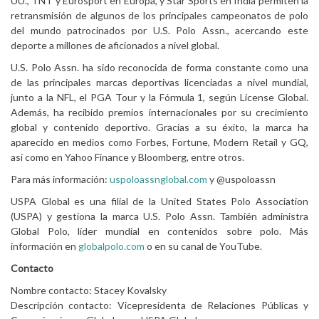
UU., TNT y Eurosport en Europa, y Star Sports en India permiten la
retransmisión de algunos de los principales campeonatos de polo
del mundo patrocinados por U.S. Polo Assn., acercando este
deporte a millones de aficionados a nivel global.
U.S. Polo Assn. ha sido reconocida de forma constante como una
de las principales marcas deportivas licenciadas a nivel mundial,
junto a la NFL, el PGA Tour y la Fórmula 1, según License Global.
Además, ha recibido premios internacionales por su crecimiento
global y contenido deportivo. Gracias a su éxito, la marca ha
aparecido en medios como Forbes, Fortune, Modern Retail y GQ,
así como en Yahoo Finance y Bloomberg, entre otros.
Para más información:
uspoloassnglobal.com
y @uspoloassn
USPA Global es una filial de la United States Polo Association
(USPA) y gestiona la marca U.S. Polo Assn. También administra
Global Polo, líder mundial en contenidos sobre polo. Más
información en
globalpolo.com
o en su canal de YouTube.
Contacto
Nombre contacto: Stacey Kovalsky
Descripción contacto: Vicepresidenta de Relaciones Públicas y