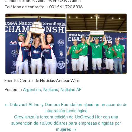
Comunicaciones Globales en USPA Global
Teléfono de contacto: +001.561.790.8036
Fuente: Central de Noticias AndeanWire
Posted in
Argentina
,
Noticias
,
Noticias AF
Post
←
Datavault AI Inc. y Demora Foundation ejecutan un acuerdo de
navigation
integración tecnológica
Grey lanza la tercera edición de UpGreyed Her con una
subvención de 10.000 dólares para empresas dirigidas por
mujeres
→