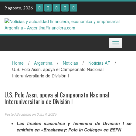
Skip
9 agosto, 2026
to
content
Toggle
navigation
Home
/
Argentina
/
Noticias
/
Noticias AF
/
U.S. Polo Assn. apoya el Campeonato Nacional
Interuniversitario de División I
U.S. Polo Assn. apoya el Campeonato Nacional
Interuniversitario de División I
Posted By
admin
on 3 abril, 2026
Las finales masculina y femenina de División I se
emitirán en «Breakaway: Polo in College» en ESPN