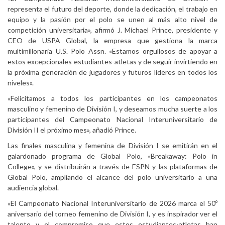
representa el futuro del deporte, donde la dedicación, el trabajo en
equipo y la pasión por el polo se unen al más alto nivel de
competición universitaria», afirmó J. Michael Prince, presidente y
CEO de USPA Global, la empresa que gestiona la marca
multimillonaria U.S. Polo Assn. «Estamos orgullosos de apoyar a
estos excepcionales estudiantes-atletas y de seguir invirtiendo en
la próxima generación de jugadores y futuros líderes en todos los
niveles».
«Felicitamos a todos los participantes en los campeonatos
masculino y femenino de División I, y deseamos mucha suerte a los
participantes del Campeonato Nacional Interuniversitario de
División II el próximo mes», añadió Prince.
Las finales masculina y femenina de División I se emitirán en el
galardonado programa de Global Polo, «Breakaway: Polo in
College», y se distribuirán a través de ESPN y las plataformas de
Global Polo, ampliando el alcance del polo universitario a una
audiencia global.
«El Campeonato Nacional Interuniversitario de 2026 marca el 50º
aniversario del torneo femenino de División I, y es inspirador ver el
talento y el compromiso que estos estudiantes-atletas han