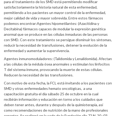
para el tratamiento de los SMD está permitiendo modificar
satisfactoriamente la historia natural de esta enfermedad,
permitiendo a los pacientes un mayor control de la enfermedad,
mejor calidad de vida y mayor sobrevida. Entre estos fármacos
podemos encontrar:Agentes hipometilantes: (Azacitidina y
Decitabina) fármacos capaces de modular la expresión genética
anormal que se produce en las células inmaduras de las personas
con SMD. Con este tratamiento se persigue disminuir los síntomas,
reducir la necesidad de transfusiones, detener la evolución de la
enfermedad y aumentar la supervivencia.
Agentes inmunomoduladores: (Talidomida y Lenalidomida). Afectan
a las células de la médula ósea anormales y estimulan los linfocitos
T del sistema inmune, provocando la muerte de estas células.
Reducen la necesidad de las transfusiones.
Con motivo de esta fecha, la FCL está invitando a los pacientes con
SMD y otras enfermedades hemato oncológicas, a una
capacitación gratuita el día sábado 25 de octubre en la cual
recibirán información y educación en torno a los cuidados que
deben tener antes, durante y después de la quimioterapia, así
como recomendaciones de nutrición de la mano de profesionales
expertos. Se realizará en la sede de la Fundación clle 72 N. 20 -03