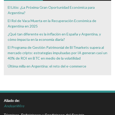
El Litio: ¿La Próxima Gran Oportunidad Económica para
Argentina?
El Rol de Vaca Muerta en la Recuperación Económica de
Argentina en 2025
¿Qué tan diferente es la inflación en España y Argentina, y
cómo impacta en la economía diaria?
El Programa de Gestión Patrimonial de BITmarkets supera al
mercado cripto: estrategias impulsadas por IA generan casi un
40% de ROI en BTC en medio de la volatilidad
Última milla en Argentina: el reto del e-commerce
Aliado de:
AndeanWire