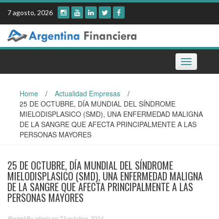
Skip
7 agosto, 2026
to
content
Toggle
navigation
Home
/
Actualidad Empresas
/
25 DE OCTUBRE, DÍA MUNDIAL DEL SÍNDROME
MIELODISPLASICO (SMD), UNA ENFERMEDAD MALIGNA
DE LA SANGRE QUE AFECTA PRINCIPALMENTE A LAS
PERSONAS MAYORES
25 DE OCTUBRE, DÍA MUNDIAL DEL SÍNDROME
MIELODISPLASICO (SMD), UNA ENFERMEDAD MALIGNA
DE LA SANGRE QUE AFECTA PRINCIPALMENTE A LAS
PERSONAS MAYORES
Posted By
admin
on 23 octubre, 2014