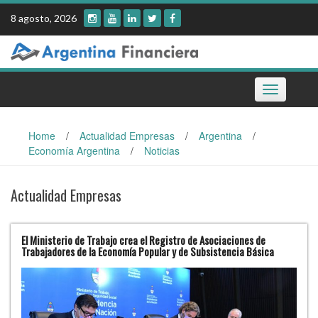
Skip
8 agosto, 2026
to
content
Toggle
navigation
Home
/
Actualidad Empresas
/
Argentina
/
Economía Argentina
/
Noticias
Actualidad Empresas
El Ministerio de Trabajo crea el Registro de Asociaciones de
Trabajadores de la Economía Popular y de Subsistencia Básica