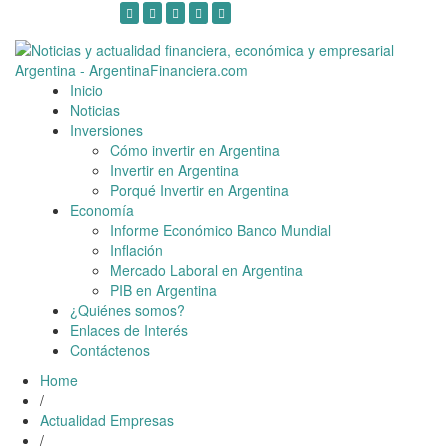
Skip
6 agosto, 2026
to
content
Inicio
Toggle
Noticias
navigation
Inversiones
Cómo invertir en Argentina
Invertir en Argentina
Porqué Invertir en Argentina
Economía
Informe Económico Banco Mundial
Inflación
Mercado Laboral en Argentina
PIB en Argentina
¿Quiénes somos?
Enlaces de Interés
Contáctenos
Home
/
Actualidad Empresas
/