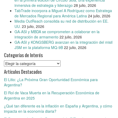
en la primera edición de Círculo Sola, una experiencia
inmersiva de estrategia y liderazgo
28 julio, 2026
TabTrade incorpora a Miguel A Rodríguez como Estratega
de Mercados Regional para América Latina
24 julio, 2026
Media OutReach consolida su red de distribución en EE.
UU.
23 julio, 2026
GA-ASI y MBDA se comprometen a colaborar en la
integración de armamento
22 julio, 2026
GA-ASI y KONGSBERG avanzan en la integración del misil
JSM en la plataforma MQ-9B
22 julio, 2026
Categorías de Interés
Categorías
de
Artículos Destacados
Interés
El Litio: ¿La Próxima Gran Oportunidad Económica para
Argentina?
El Rol de Vaca Muerta en la Recuperación Económica de
Argentina en 2025
¿Qué tan diferente es la inflación en España y Argentina, y cómo
impacta en la economía diaria?