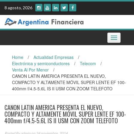
Skip
8 agosto, 2026
to
content
Toggle
navigation
Home
/
Actualidad Empresas
/
Electrónica y semiconductores
/
Telecom
/
Venta Al Por Menor
/
CANON LATIN AMERICA PRESENTA EL NUEVO,
COMPACTO Y ALTAMENTE MÓVIL SUPER LENTE EF 100-
400mm f/4.5-5.6L IS II USM CON ZOOM TELEFOTO
CANON LATIN AMERICA PRESENTA EL NUEVO,
COMPACTO Y ALTAMENTE MÓVIL SUPER LENTE EF 100-
400mm f/4.5-5.6L IS II USM CON ZOOM TELEFOTO
Posted By
admin
on 24 noviembre, 2014