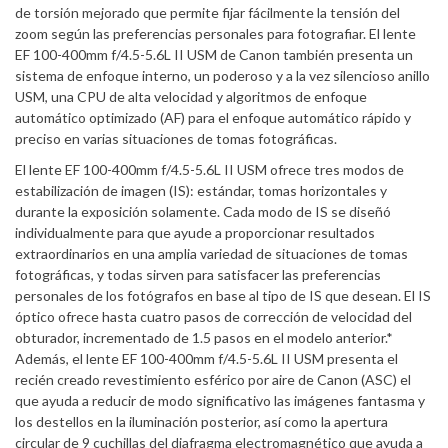
de torsión mejorado que permite fijar fácilmente la tensión del
zoom según las preferencias personales para fotografiar. El lente
EF 100-400mm f/4.5-5.6L II USM de Canon también presenta un
sistema de enfoque interno, un poderoso y a la vez silencioso anillo
USM, una CPU de alta velocidad y algoritmos de enfoque
automático optimizado (AF) para el enfoque automático rápido y
preciso en varias situaciones de tomas fotográficas.
El lente EF 100-400mm f/4.5-5.6L II USM ofrece tres modos de
estabilización de imagen (IS): estándar, tomas horizontales y
durante la exposición solamente. Cada modo de IS se diseñó
individualmente para que ayude a proporcionar resultados
extraordinarios en una amplia variedad de situaciones de tomas
fotográficas, y todas sirven para satisfacer las preferencias
personales de los fotógrafos en base al tipo de IS que desean. El IS
óptico ofrece hasta cuatro pasos de corrección de velocidad del
obturador, incrementado de 1.5 pasos en el modelo anterior.*
Además, el lente EF 100-400mm f/4.5-5.6L II USM presenta el
recién creado revestimiento esférico por aire de Canon (ASC) el
que ayuda a reducir de modo significativo las imágenes fantasma y
los destellos en la iluminación posterior, así como la apertura
circular de 9 cuchillas del diafragma electromagnético que ayuda a