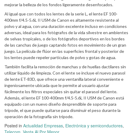
mejorar la belleza de los fondos ligeramente desenfocados.
Al igual que con todos los lentes de la serie L, el lente EF 100-
400mm f/4.5-5.6L II USM de Canon es altamente resistente al
polvo y al agua, con una duración excelente incluso en condiciones
adversas, ideal para los fotógrafos de la vida silvestre en ambientes
de selvas tropicales, o de los fotógrafos deportivos en los bordes
de las canchas de juego captando fotos en movimiento de un gran
juego. La película de flúor en las superficies frontal y posterior de
los lentes puede repeler partículas de polvo y gotas de agua.
También facilita la remoción de manchas y de huellas dactilares sin
utilizar líquido de limpieza. Con el lente se incluye el nuevo parasol
de lente ET-83D, que ofrece una ventanilla lateral conveniente e
ingeniosamente ubicada que le permite al usuario ajustar
fácilmente los filtros especiales sin quitar el parasol del lente.
Además, el lente EF 100-400mm f/4.5-5.6L II USM de Canon está
equipado con un nuevo diseño desprendible de soporte para
trípode, el que puede quitarse para disminuir el peso durante la
operación de la fotografía sin trípode.
Posted in
Actualidad Empresas
,
Electrónica y semiconductores
,
Telecom
,
Venta Al Por Menor