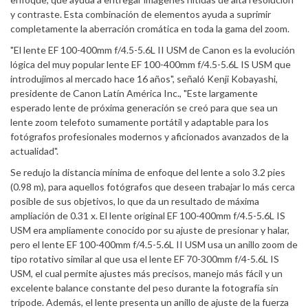
y contraste. Esta combinación de elementos ayuda a suprimir
completamente la aberración cromática en toda la gama del zoom.
"El lente EF 100-400mm f/4.5-5.6L II USM de Canon es la evolución
lógica del muy popular lente EF 100-400mm f/4.5-5.6L IS USM que
introdujimos al mercado hace 16 años", señaló Kenji Kobayashi,
presidente de Canon Latín América Inc., "Este largamente
esperado lente de próxima generación se creó para que sea un
lente zoom telefoto sumamente portátil y adaptable para los
fotógrafos profesionales modernos y aficionados avanzados de la
actualidad".
Se redujo la distancia mínima de enfoque del lente a solo 3.2 pies
(0.98 m), para aquellos fotógrafos que deseen trabajar lo más cerca
posible de sus objetivos, lo que da un resultado de máxima
ampliación de 0.31 x. El lente original EF 100-400mm f/4.5-5.6L IS
USM era ampliamente conocido por su ajuste de presionar y halar,
pero el lente EF 100-400mm f/4.5-5.6L II USM usa un anillo zoom de
tipo rotativo similar al que usa el lente EF 70-300mm f/4-5.6L IS
USM, el cual permite ajustes más precisos, manejo más fácil y un
excelente balance constante del peso durante la fotografía sin
trípode. Además, el lente presenta un anillo de ajuste de la fuerza