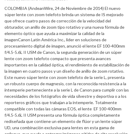
COLOMBIA (AndeanWire, 24 de Noviembre de 2014) El nuevo
súper lente con zoom telefoto brinda un sistema de IS mejorado
que ofrece cuatro pasos de corrección de la velocidad del
obturador, un anillo de zoom tipo rotativo y una nueva fórmula de
elemento óptico que ayuda a maximizar la calidad de la
imagenCanon Latín América Inc., líder en soluciones de
procesamiento digital de imagen, anunció el lente EF 100-400mm
f/4.5-5.6L II USM de Canon, la segunda generación de un súper
lente con zoom telefoto compacto que presenta avances
importantes en la calidad óptica, el rendimiento de estabilización de
la imagen en cuatro pasos y un diseño de anillo de zoom rotativo.
Este nuevo súper lente con zoom telefoto de la serie L, presenta
un robusto cuerpo de magnesio, con la reconocida resistencia a la
intemperie perteneciente a la serie L de Canon para cumplir con las
necesidades de los fotógrafos de vida silvestre y deportiva o a los
reporteros gráficos que trabajan a la intemperie. Totalmente
compatible con todas las cámaras EOS, el lente EF 100-400mm
f/4.5-5.6L II USM presenta una fórmula óptica completamente
rediseñada que contiene un elemento de flúor y un lente súper
UD, una combinación exclusiva para lentes en esta gama de
enfoque, que ayuda a entregar imágenes nítidas de alta resolución