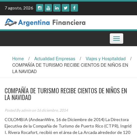
Skip
7 agosto, 2026
to
content
Toggle
navigation
Home
/
Actualidad Empresas
/
Viajes y Hospitalidad
/
COMPAÑÍA DE TURISMO RECIBE CIENTOS DE NIÑOS EN
LA NAVIDAD
COMPAÑÍA DE TURISMO RECIBE CIENTOS DE NIÑOS EN
LA NAVIDAD
Posted By
admin
on 16 diciembre, 2014
COLOMBIA (AndeanWire, 16 de Diciembre de 2014) La Directora
Ejecutiva de la Compañía de Turismo de Puerto Rico (CTPR), Ingrid
I. Rivera Rocafort, recibió en el área de La Arcada alrededor de 120