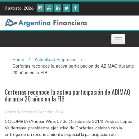
Skip
9 agosto, 2026
to
content
Toggle
navigation
Home
/
Actualidad Empresas
/
Corferias reconoce la activa participación de ABIMAQ durante
20 años en la FIB
Corferias reconoce la activa participación de ABIMAQ
durante 20 años en la FIB
Posted By
admin
on 7 octubre, 2014
COLOMBIA (AndeanWire, 07 de Octubre de 2014) Andrés López
Valderrama, presidente ejecutivo de Corferias, celebró con la
entrega de un reconocimiento especial la participación de