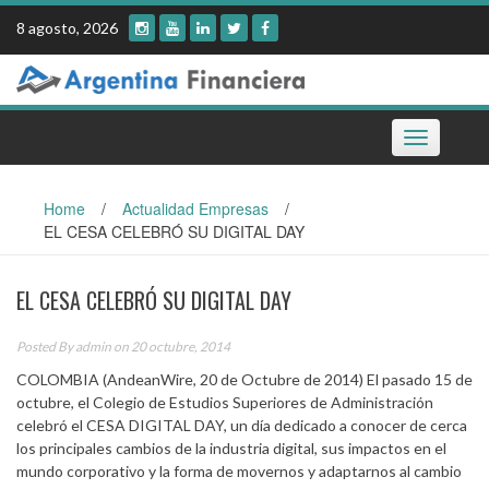
Skip
8 agosto, 2026
to
content
Toggle
navigation
Home
/
Actualidad Empresas
/
EL CESA CELEBRÓ SU DIGITAL DAY
EL CESA CELEBRÓ SU DIGITAL DAY
Posted By
admin
on 20 octubre, 2014
COLOMBIA (AndeanWire, 20 de Octubre de 2014) El pasado 15 de
octubre, el Colegio de Estudios Superiores de Administración
celebró el CESA DIGITAL DAY, un día dedicado a conocer de cerca
los principales cambios de la industria digital, sus impactos en el
mundo corporativo y la forma de movernos y adaptarnos al cambio