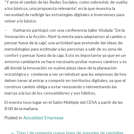
“Y ante el cambio de las Redes Sociales, como sobrevivir, de vuelta
a los básicos, una propuesta relevante”, en la que muestra la
necesidad de redirigir las estrategias digitales e inversiones para
volver a lo básico.
– Katharsis participó con una conferencia taller titulada “De la
Innovación a la Acción. Abrir la mente para adaptarnos al cambio y
pensar fuera de la caja”, una actividad que pretende dar ideas de
metodologías para estimular a las personas a salir de su zona de
confort y pensar fuera de la caja. Esto es importante ya que en un
entorno cambiante se hace necesario probar nuevos caminos y es
allí donde la innovación se vuelve pieza clave de la planeación
estratégica y comienza a ser un mindset que las empresas de hoy
deben tener al entrar a competir en territorios digitales, ya que el
continuo cambio obliga a estar renovando y reinventando las
marcas a la luz de los consumidores y sus hábitos.
El evento tuvo lugar en el Salón Múltiple del CESA a partir de las
8:00 de la mañana.
Posted in
Actualidad Empresas
Post
←
Tripp Lite presenta nueva línea de soportes de pantallas