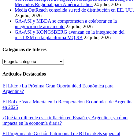
Mercados Regional para América Latina
24 julio, 2026
Media OutReach consolida su red de distribución en EE. UU.
23 julio, 2026
GA-ASI y MBDA se comprometen a colaborar en la
integración de armamento
22 julio, 2026
GA-ASI y KONGSBERG avanzan en la integración del
misil JSM en la plataforma MQ-9B
22 julio, 2026
Categorías de Interés
Categorías
de
Interés
Artículos Destacados
El Litio: ¿La Próxima Gran Oportunidad Económica para
Argentina?
El Rol de Vaca Muerta en la Recuperación Económica de Argentina
en 2025
¿Qué tan diferente es la inflación en España y Argentina, y cómo
impacta en la economía diaria?
El Programa de Gestión Patrimonial de BITmarkets supera al