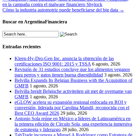
en la campaña contra el malware financiero Shylock
navigation
Cómo la industria automotriz puede beneficiarse del big data
→
Buscar en ArgentinaFinanciera
Entradas recientes
Kleen-Hy-Dro-Gen Inc. anuncia la obtención de las
certificaciones ISO 9001: 2015 y TSSA
6 agosto, 2026
Revisión de 31 estudios concluye que los alimentos veganos
para perros y gatos tienen buena digestibilidad
3 agosto, 2026
Belvilla Expands Its Belgian Business with the Acquisition of
GMFB
1 agosto, 2026
Belvilla breidt Belgische activiteiten uit met de overname van
GMFB
1 agosto, 2026
eGLOW acelera su expansión regional enfocada en ROI y
conversión, liderada por Carolina Mandil, reconocida con el
Best CEO Award 2026
29 julio, 2026
Antonio Sola reúne en México a líderes de Latinoamérica en
la primera edición de Círculo Sola, una experiencia inmersiva
de estrategia y liderazgo
28 julio, 2026
TabTrade incorpora a Miguel A Rodríguez como Estratega de