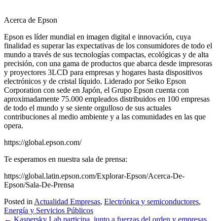
Acerca de Epson
Epson es líder mundial en imagen digital e innovación, cuya
finalidad es superar las expectativas de los consumidores de todo el
mundo a través de sus tecnologías compactas, ecológicas y de alta
precisión, con una gama de productos que abarca desde impresoras
y proyectores 3LCD para empresas y hogares hasta dispositivos
electrónicos y de cristal líquido. Liderado por Seiko Epson
Corporation con sede en Japón, el Grupo Epson cuenta con
aproximadamente 75.000 empleados distribuidos en 100 empresas
de todo el mundo y se siente orgulloso de sus actuales
contribuciones al medio ambiente y a las comunidades en las que
opera.
https://global.epson.com/
Te esperamos en nuestra sala de prensa:
https://global.latin.epson.com/Explorar-Epson/Acerca-De-
Epson/Sala-De-Prensa
Posted in
Actualidad Empresas
,
Electrónica y semiconductores
,
Energía y Servicios Públicos
Post
←
Kaspersky Lab participa, junto a fuerzas del orden y empresas,