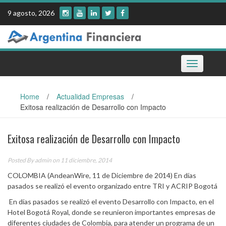
Skip
9 agosto, 2026
to
content
Toggle
navigation
Home
/
Actualidad Empresas
/
Exitosa realización de Desarrollo con Impacto
Exitosa realización de Desarrollo con Impacto
Posted By
admin
on 11 diciembre, 2014
COLOMBIA (AndeanWire, 11 de Diciembre de 2014) En días
pasados se realizó el evento organizado entre TRI y ACRIP Bogotá
En días pasados se realizó el evento Desarrollo con Impacto, en el
Hotel Bogotá Royal, donde se reunieron importantes empresas de
diferentes ciudades de Colombia, para atender un programa de un