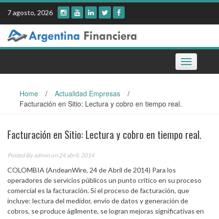
Skip
7 agosto, 2026
to
content
Toggle
navigation
Home
/
Actualidad Empresas
/
Facturación en Sitio: Lectura y cobro en tiempo real.
Facturación en Sitio: Lectura y cobro en tiempo real.
Posted By
admin
on 24 abril, 2014
COLOMBIA (AndeanWire, 24 de Abril de 2014) Para los
operadores de servicios públicos un punto crítico en su proceso
comercial es la facturación. Si el proceso de facturación, que
incluye: lectura del medidor, envío de datos y generación de
cobros, se produce ágilmente, se logran mejoras significativas en