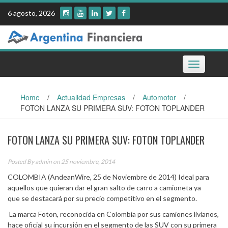
Skip
6 agosto, 2026
to
content
Toggle
navigation
Home
/
Actualidad Empresas
/
Automotor
/
FOTON LANZA SU PRIMERA SUV: FOTON TOPLANDER
FOTON LANZA SU PRIMERA SUV: FOTON TOPLANDER
Posted By
admin
on 25 noviembre, 2014
COLOMBIA (AndeanWire, 25 de Noviembre de 2014) Ideal para
aquellos que quieran dar el gran salto de carro a camioneta ya
que se destacará por su precio competitivo en el segmento.
La marca Foton, reconocida en Colombia por sus camiones livianos,
hace oficial su incursión en el segmento de las SUV con su primera