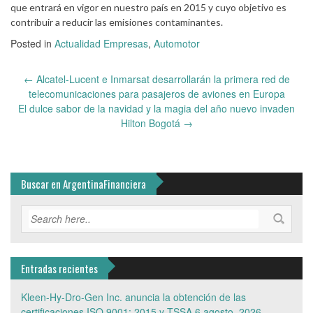
que entrará en vigor en nuestro país en 2015 y cuyo objetivo es
contribuir a reducir las emisiones contaminantes.
Posted in
Actualidad Empresas
,
Automotor
Post
←
Alcatel-Lucent e Inmarsat desarrollarán la primera red de
navigation
telecomunicaciones para pasajeros de aviones en Europa
El dulce sabor de la navidad y la magia del año nuevo invaden
Hilton Bogotá
→
Buscar en ArgentinaFinanciera
Entradas recientes
Kleen-Hy-Dro-Gen Inc. anuncia la obtención de las
certificaciones ISO 9001: 2015 y TSSA
6 agosto, 2026