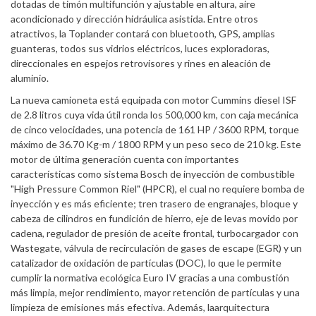
dotadas de timón multifunción y ajustable en altura, aire
acondicionado y dirección hidráulica asistida. Entre otros
atractivos, la Toplander contará con bluetooth, GPS, amplias
guanteras, todos sus vidrios eléctricos, luces exploradoras,
direccionales en espejos retrovisores y rines en aleación de
aluminio.
La nueva camioneta está equipada con motor Cummins diesel ISF
de 2.8 litros cuya vida útil ronda los 500,000 km, con caja mecánica
de cinco velocidades, una potencia de 161 HP / 3600 RPM, torque
máximo de 36.70 Kg-m / 1800 RPM y un peso seco de 210 kg. Este
motor de última generación cuenta con importantes
características como sistema Bosch de inyección de combustible
"High Pressure Common Riel" (HPCR), el cual no requiere bomba de
inyección y es más eficiente; tren trasero de engranajes, bloque y
cabeza de cilindros en fundición de hierro, eje de levas movido por
cadena, regulador de presión de aceite frontal, turbocargador con
Wastegate, válvula de recirculación de gases de escape (EGR) y un
catalizador de oxidación de partículas (DOC), lo que le permite
cumplir la normativa ecológica Euro IV gracias a una combustión
más limpia, mejor rendimiento, mayor retención de partículas y una
limpieza de emisiones más efectiva. Además, laarquitectura