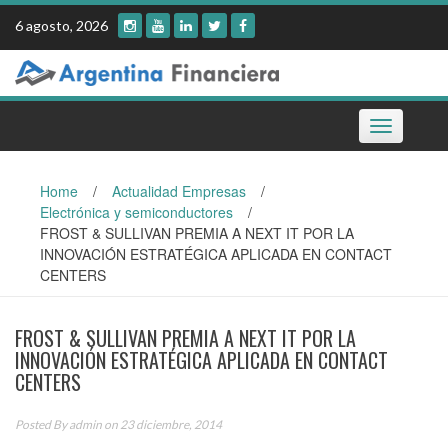
Skip
6 agosto, 2026
to
content
Toggle
navigation
Home
/
Actualidad Empresas
/
Electrónica y semiconductores
/
FROST & SULLIVAN PREMIA A NEXT IT POR LA
INNOVACIÓN ESTRATÉGICA APLICADA EN CONTACT
CENTERS
FROST & SULLIVAN PREMIA A NEXT IT POR LA
INNOVACIÓN ESTRATÉGICA APLICADA EN CONTACT
CENTERS
Posted By
admin
on 23 diciembre, 2014