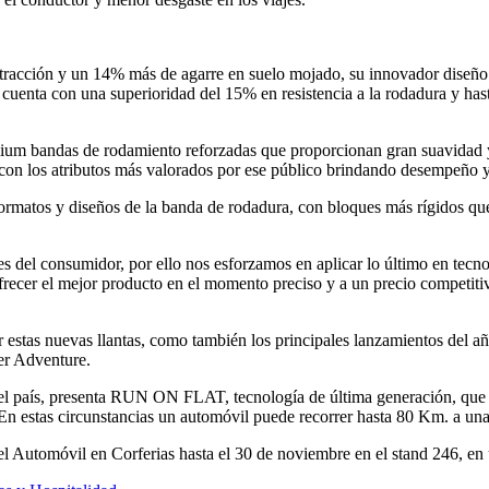
racción y un 14% más de agarre en suelo mojado, su innovador diseño p
cuenta con una superioridad del 15% en resistencia a la rodadura y ha
ium bandas de rodamiento reforzadas que proporcionan gran suavidad y 
con los atributos más valorados por ese público brindando desempeño y
 formatos y diseños de la banda de rodadura, con bloques más rígidos que
s del consumidor, por ello nos esforzamos en aplicar lo último en tecn
ecer el mejor producto en el momento preciso y a un precio competitivo
estas nuevas llantas, como también los principales lanzamientos del a
er Adventure.
n el país, presenta RUN ON FLAT, tecnología de última generación, que
re. En estas circunstancias un automóvil puede recorrer hasta 80 Km. a 
l Automóvil en Corferias hasta el 30 de noviembre en el stand 246, en 