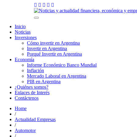
Skip
to
6 agosto, 2026
content
Toggle
navigation
Inicio
Noticias
Inversiones
Cómo invertir en Argentina
Invertir en Argentina
Porqué Invertir en Argentina
Economía
Informe Económico Banco Mundial
Inflación
Mercado Laboral en Argentina
PIB en Argentina
¿Quiénes somos?
Enlaces de Interés
Contáctenos
Home
/
Actualidad Empresas
/
Automotor
/