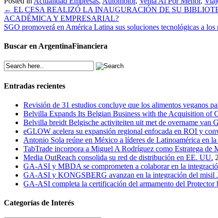
Posted in
Actualidad Empresas
,
Automotor
,
Venta Al Por Menor
,
Viaj
Post
←
EL CESA REALIZÓ LA INAUGURACIÓN DE SU BIBLIOT
ACADÉMICA Y EMPRESARIAL?
navigation
SGO promoverá en América Latina sus soluciones tecnológicas a los 
Buscar en ArgentinaFinanciera
Entradas recientes
Revisión de 31 estudios concluye que los alimentos veganos par
Belvilla Expands Its Belgian Business with the Acquisition o
Belvilla breidt Belgische activiteiten uit met de overname va
eGLOW acelera su expansión regional enfocada en ROI y conv
Antonio Sola reúne en México a líderes de Latinoamérica en la 
TabTrade incorpora a Miguel A Rodríguez como Estratega de 
Media OutReach consolida su red de distribución en EE. UU.
GA-ASI y MBDA se comprometen a colaborar en la integraci
GA-ASI y KONGSBERG avanzan en la integración del misil 
GA-ASI completa la certificación del armamento del Protector
Categorías de Interés