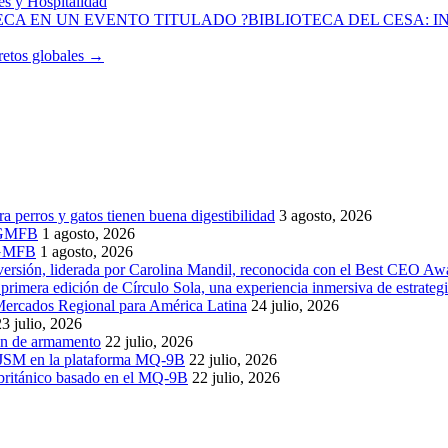
es y Hospitalidad
ECA EN UN EVENTO TITULADO ?BIBLIOTECA DEL CESA:
retos globales
→
a perros y gatos tienen buena digestibilidad
3 agosto, 2026
f GMFB
1 agosto, 2026
n GMFB
1 agosto, 2026
ersión, liderada por Carolina Mandil, reconocida con el Best CEO Aw
primera edición de Círculo Sola, una experiencia inmersiva de estrategi
Mercados Regional para América Latina
24 julio, 2026
23 julio, 2026
ón de armamento
22 julio, 2026
JSM en la plataforma MQ-9B
22 julio, 2026
 británico basado en el MQ-9B
22 julio, 2026