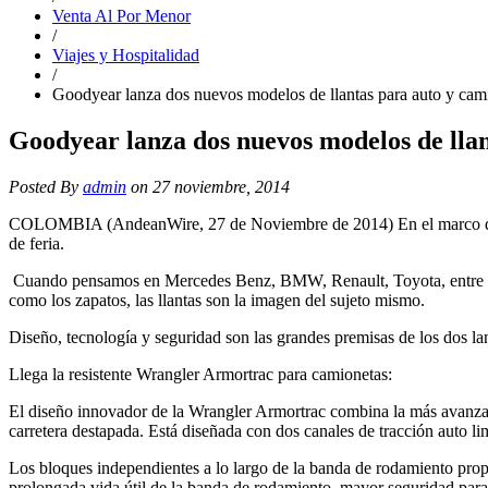
Venta Al Por Menor
/
Viajes y Hospitalidad
/
Goodyear lanza dos nuevos modelos de llantas para auto y cam
Goodyear lanza dos nuevos modelos de llan
Posted By
admin
on 27 noviembre, 2014
COLOMBIA (AndeanWire, 27 de Noviembre de 2014) En el marco del Sa
de feria.
Cuando pensamos en Mercedes Benz, BMW, Renault, Toyota, entre otra
como los zapatos, las llantas son la imagen del sujeto mismo.
Diseño, tecnología y seguridad son las grandes premisas de los dos la
Llega la resistente Wrangler Armortrac para camionetas:
El diseño innovador de la Wrangler Armortrac combina la más avanzada
carretera destapada. Está diseñada con dos canales de tracción auto l
Los bloques independientes a lo largo de la banda de rodamiento pro
prolongada vida útil de la banda de rodamiento, mayor seguridad para