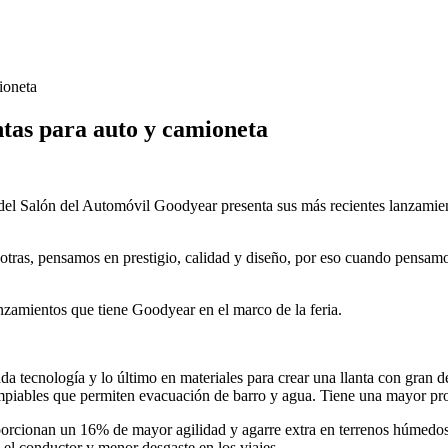
ioneta
tas para auto y camioneta
lón del Automóvil Goodyear presenta sus más recientes lanzamientos 
s, pensamos en prestigio, calidad y diseño, por eso cuando pensamos 
nzamientos que tiene Goodyear en el marco de la feria.
 tecnología y lo último en materiales para crear una llanta con gran de
impiables que permiten evacuación de barro y agua. Tiene una mayor pro
porcionan un 16% de mayor agilidad y agarre extra en terrenos húmedos,
 el conductor y menor desgaste en los viajes.