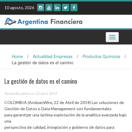
Skip
10 agosto, 2026
to
content
Toggle
navigation
Home
/
Actualidad Empresas
/
Productos Químicos
/
La gestión de datos es el camino
La gestión de datos es el camino
Posted By
admin
on 22 abril, 2014
COLOMBIA (AndeanWire, 22 de Abril de 2014) Las soluciones de
Gestión de Datos o Data Management son fundamentales
para garantizar una óptima explotación de la analítica avanzada bajo
una
perspectiva de calidad, integración y gobierno de datos para