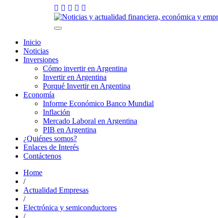
Skip
to
7 agosto, 2026
content
Toggle
navigation
Inicio
Noticias
Inversiones
Cómo invertir en Argentina
Invertir en Argentina
Porqué Invertir en Argentina
Economía
Informe Económico Banco Mundial
Inflación
Mercado Laboral en Argentina
PIB en Argentina
¿Quiénes somos?
Enlaces de Interés
Contáctenos
Home
/
Actualidad Empresas
/
Electrónica y semiconductores
/