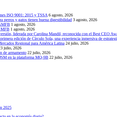
ciones ISO 9001: 2015 y TSSA
6 agosto, 2026
a perros y gatos tienen buena digestibilidad
3 agosto, 2026
f GMFB
1 agosto, 2026
n GMFB
1 agosto, 2026
ersión, liderada por Carolina Mandil, reconocida con el Best CEO Aw
primera edición de Círculo Sola, una experiencia inmersiva de estrategi
Mercados Regional para América Latina
24 julio, 2026
23 julio, 2026
ón de armamento
22 julio, 2026
JSM en la plataforma MQ-9B
22 julio, 2026
en 2025
acta en la economía diaria?