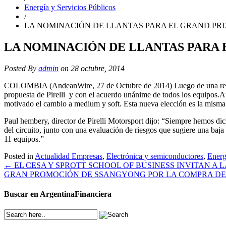
Energía y Servicios Públicos
/
LA NOMINACIÓN DE LLANTAS PARA EL GRAND PRI
LA NOMINACIÓN DE LLANTAS PARA 
Posted By
admin
on 28 octubre, 2014
COLOMBIA (AndeanWire, 27 de Octubre de 2014) Luego de una reunión
propuesta de Pirelli y con el acuerdo unánime de todos los equipos.Au
motivado el cambio a medium y soft. Esta nueva elección es la misma
Paul hembery, director de Pirelli Motorsport dijo: “Siempre hemos dic
del circuito, junto con una evaluación de riesgos que sugiere una ba
11 equipos.”
Posted in
Actualidad Empresas
,
Electrónica y semiconductores
,
Energ
Post
←
EL CESA Y SPROTT SCHOOL OF BUSINESS INVITAN 
GRAN PROMOCIÓN DE SSANGYONG POR LA COMPRA DE
navigation
Buscar en ArgentinaFinanciera