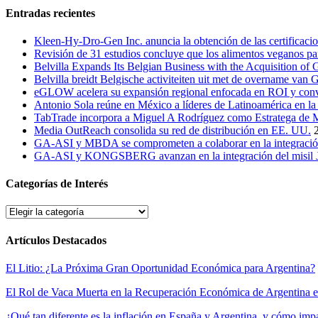
Entradas recientes
Kleen-Hy-Dro-Gen Inc. anuncia la obtención de las certifica
Revisión de 31 estudios concluye que los alimentos veganos par
Belvilla Expands Its Belgian Business with the Acquisition o
Belvilla breidt Belgische activiteiten uit met de overname va
eGLOW acelera su expansión regional enfocada en ROI y conv
Antonio Sola reúne en México a líderes de Latinoamérica en la 
TabTrade incorpora a Miguel A Rodríguez como Estratega de 
Media OutReach consolida su red de distribución en EE. UU.
GA-ASI y MBDA se comprometen a colaborar en la integraci
GA-ASI y KONGSBERG avanzan en la integración del misil 
Categorías de Interés
Categorías
de
Interés
Artículos Destacados
El Litio: ¿La Próxima Gran Oportunidad Económica para Argentina?
El Rol de Vaca Muerta en la Recuperación Económica de Argentina 
¿Qué tan diferente es la inflación en España y Argentina, y cómo imp