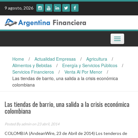
Skip
9 agosto, 2026
to
content
Toggle
navigation
Home
/
Actualidad Empresas
/
Agricultura
/
Alimentos y Bebidas
/
Energía y Servicios Públicos
/
Servicios Financieros
/
Venta Al Por Menor
/
Las tiendas de barrio, una salida a la crisis económica
colombiana
Las tiendas de barrio, una salida a la crisis económica
colombiana
Posted By
admin
on 23 abril, 2014
COLOMBIA (AndeanWire, 23 de Abril de 2014) Los tenderos de