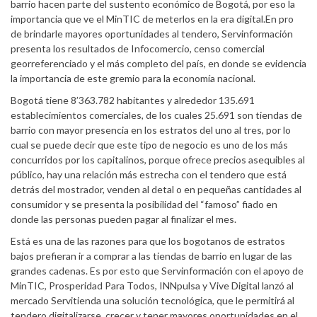
barrio hacen parte del sustento económico de Bogotá, por eso la
importancia que ve el MinTIC de meterlos en la era digital.En pro
de brindarle mayores oportunidades al tendero, Servinformación
presenta los resultados de Infocomercio, censo comercial
georreferenciado y el más completo del país, en donde se evidencia
la importancia de este gremio para la economía nacional.
Bogotá tiene 8’363.782 habitantes y alrededor 135.691
establecimientos comerciales, de los cuales 25.691 son tiendas de
barrio con mayor presencia en los estratos del uno al tres, por lo
cual se puede decir que este tipo de negocio es uno de los más
concurridos por los capitalinos, porque ofrece precios asequibles al
público, hay una relación más estrecha con el tendero que está
detrás del mostrador, venden al detal o en pequeñas cantidades al
consumidor y se presenta la posibilidad del “famoso” fiado en
donde las personas pueden pagar al finalizar el mes.
Está es una de las razones para que los bogotanos de estratos
bajos prefieran ir a comprar a las tiendas de barrio en lugar de las
grandes cadenas. Es por esto que Servinformación con el apoyo de
MinTIC, Prosperidad Para Todos, INNpulsa y Vive Digital lanzó al
mercado Servitienda una solución tecnológica, que le permitirá al
tendero digitalizarse, crecer y tener mayores oportunidades en el