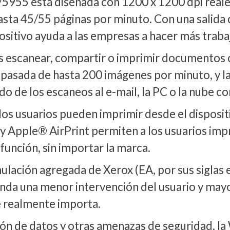
55 está diseñada con 1200 x 1200 dpi reales
asta 45/55 páginas por minuto. Con una salida
ositivo ayuda a las empresas a hacer más trab
os escanear, compartir o imprimir documentos c
 pasada de hasta 200 imágenes por minuto, y la
do de los escaneos al e-mail, la PC o la nube c
os usuarios pueden imprimir desde el disposit
 y Apple® AirPrint permiten a los usuarios imp
función, sin importar la marca.
lación agregada de Xerox (EA, por sus siglas e
nda una menor intervención del usuario y mayor
e realmente importa.
ción de datos y otras amenazas de seguridad, 