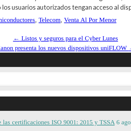
los usuarios autorizados tengan acceso al disp
miconductores
,
Telecom
,
Venta Al Por Menor
←
Listos y seguros para el Cyber Lunes
anon presenta los nuevos dispositivos uniFLOW
 las certificaciones ISO 9001: 2015 y TSSA
6 ago