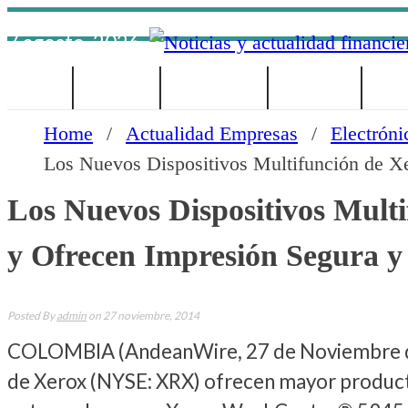
Skip
7 agosto, 2026
to
content
INICIO
NOTICIAS
INVERSIONES
ECONOMÍA
¿QUI
Home
/
Actualidad Empresas
/
Electróni
Los Nuevos Dispositivos Multifunción de Xer
Los Nuevos Dispositivos Multi
y Ofrecen Impresión Segura y
Posted By
admin
on 27 noviembre, 2014
COLOMBIA (AndeanWire, 27 de Noviembre de 2
de Xerox (NYSE: XRX) ofrecen mayor productivi