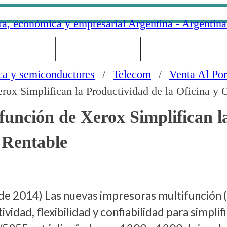
ÉNES SOMOS?
ENLACES DE INTERÉS
CONTÁCTENOS
ca y semiconductores
/
Telecom
/
Venta Al Po
ox Simplifican la Productividad de la Oficina y 
función de Xerox Simplifican l
 Rentable
014) Las nuevas impresoras multifunción (MF
dad, flexibilidad y confiabilidad para simplifi